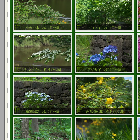
小米空木 - 栃谷戸公園
エゴノキ - 栃谷戸公園
ヤマボウシ- 栃谷戸公園
アジサイ - 栃谷戸公園
額紫陽花 - 栃谷戸公園
金糸梅の花 - 栃谷戸公園