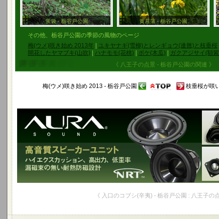
蛍袋 - 栃谷戸公園
黄菖蒲 - 栃谷戸公園
その他、栃谷戸公園の季節の風物のページ
梅(ウメ)咲き始め 2013年
|
ユキヤナギ(雪柳)とレンギョウ(連翹)と枝垂桜
開花したヤマブキ(山吹)
|
ハナモモ(花桃)
|
ボケ(木瓜)
|
ガクアジサイ(額紫
《 八王子の点景 - 栃谷戸公園の関連 》
梅(ウメ)咲き始め 2013 - 栃谷戸公園
枝垂桜が咲
《 入口のコブシ(辛夷) - 栃谷戸公園 : 八王子の