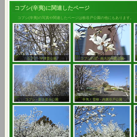
コブシ(辛夷)に関連したページ
コブシ(辛夷)の写真や関連したページは栃谷戸公園の他にもあります。
コブシ - 宇津貫公園
コブシの花 - 南大沢中郷公園
コブシ - 富士見台公園
辛夷と雪柳 - 内裏谷戸公園