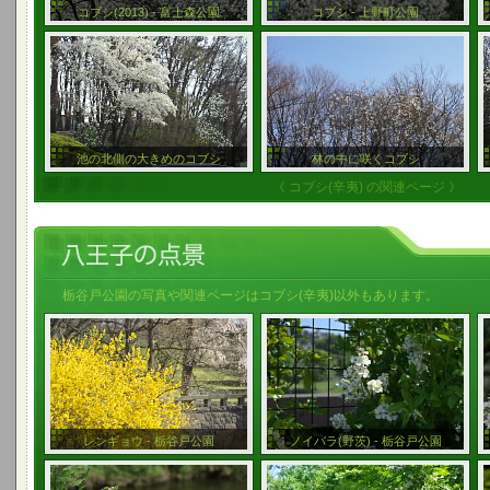
コブシ(2013) - 富士森公園
コブシ - 上野町公園
池の北側の大きめのコブシ
林の中に咲くコブシ
《 コブシ(辛夷) の関連ページ 》
栃谷戸公園の写真や関連ページはコブシ(辛夷)以外もあります。
レンギョウ - 栃谷戸公園
ノイバラ(野茨) - 栃谷戸公園