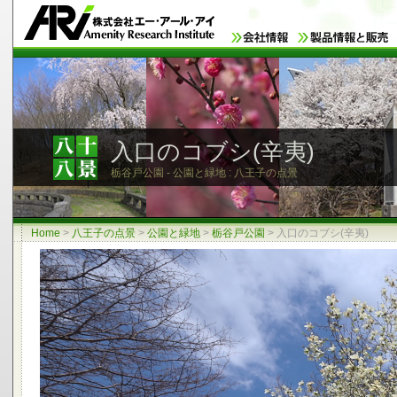
入口のコブシ(辛夷)
栃谷戸公園 - 公園と緑地 : 八王子の点景
Home
>
八王子の点景
>
公園と緑地
>
栃谷戸公園
>
入口のコブシ(辛夷)