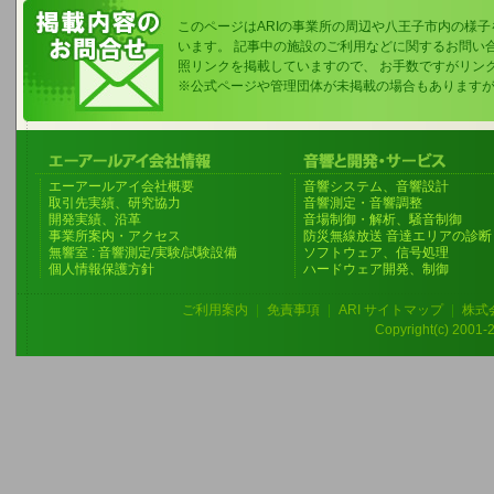
このページはARIの事業所の周辺や八王子市内の様
います。 記事中の施設のご利用などに関するお問い
照リンクを掲載していますので、 お手数ですがリン
※公式ページや管理団体が未掲載の場合もあります
エーアールアイ会社概要
音響システム、音響設計
取引先実績、研究協力
音響測定・音響調整
開発実績、沿革
音場制御・解析、騒音制御
事業所案内・アクセス
防災無線放送 音達エリアの診断
無響室 : 音響測定/実験/試験設備
ソフトウェア、信号処理
個人情報保護方針
ハードウェア開発、制御
ご利用案内
|
免責事項
|
ARI サイトマップ
|
株式
Copyright(c) 2001-20