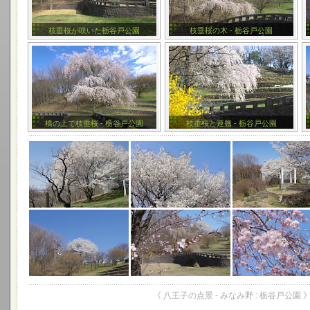
枝垂桜が咲いた栃谷戸公園
枝垂桜の木 - 栃谷戸公園
橋の上で枝垂桜 - 栃谷戸公園
枝垂桜と連翹 - 栃谷戸公園
《 八王子の点景 - みなみ野 : 栃谷戸公園 