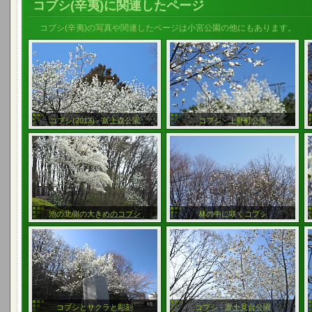
コブシ(辛夷)に関連したページ
コブシ(辛夷)の写真や関連したページは小宮公園の他にもあります。
コブシ(2013) - 富士森公園
コブシ - 上野町公園
池の北側の大きめのコブシ
林の中に咲くコブシ
コブシとサクラと彫刻
コブシ - 富士見台公園