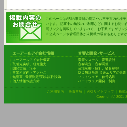
このページはARIの事業所の周辺や八王子市内の様
います。 記事中の施設のご利用などに関するお問い
照リンクを掲載していますので、 お手数ですがリン
※公式ページや管理団体が未掲載の場合もあります
エーアールアイ会社概要
音響システム、音響設計
取引先実績、研究協力
音響測定・音響調整
開発実績、沿革
音場制御・解析、騒音制御
事業所案内・アクセス
防災無線放送 音達エリアの診断
無響室 : 音響測定/実験/試験設備
ソフトウェア、信号処理
個人情報保護方針
ハードウェア開発、制御
ご利用案内
|
免責事項
|
ARI サイトマップ
|
株式
Copyright(c) 2001-20