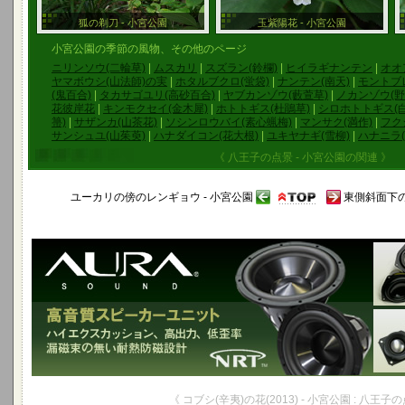
狐の剃刀 - 小宮公園
玉紫陽花 - 小宮公園
小宮公園の季節の風物、その他のページ
ニリンソウ(二輪草)
|
ムスカリ
|
スズラン(鈴欄)
|
ヒイラギナンテン
|
オオ
ヤマボウシ(山法師)の実
|
ホタルブクロ(蛍袋)
|
ナンテン(南天)
|
モントブ
(鬼百合)
|
タカサゴユリ(高砂百合)
|
ヤブカンゾウ(藪萱草)
|
ノカンゾウ(野
花彼岸花
|
キンモクセイ(金木犀)
|
ホトトギス(杜鵑草)
|
シロホトトギス(
箒)
|
サザンカ(山茶花)
|
ソシンロウバイ(素心蝋梅)
|
マンサク(満作)
|
フク
サンシュユ(山茱萸)
|
ハナダイコン(花大根)
|
ユキヤナギ(雪柳)
|
ハナニラ(
《 八王子の点景 - 小宮公園の関連 》
ユーカリの傍のレンギョウ - 小宮公園
東側斜面下の桜
《 コブシ(辛夷)の花(2013) - 小宮公園 : 八王子