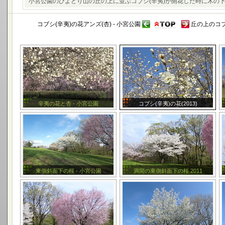
小宮公園のひよどり山の丘の上に並ぶコブシ(辛夷)が開花した時に木の
コブシ(辛夷)の花アンズ(杏) - 小宮公園
丘の上のコブシ
辛夷の花と杏 - 小宮公園
コブシ(辛夷)の花(2013)
東側斜面下の桜 - 小宮公園
満開の東側斜面下の桜 2011