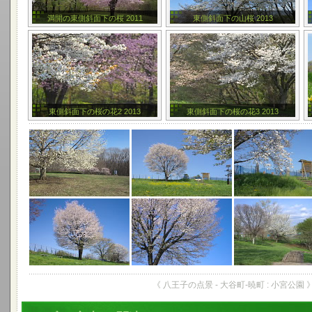
満開の東側斜面下の桜 2011
東側斜面下の山桜 2013
東側斜面下の桜の花2 2013
東側斜面下の桜の花3 2013
《 八王子の点景 - 大谷町-暁町 : 小宮公園 