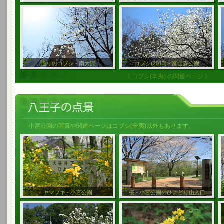
通りのコブシ - 南大沢
コブシ(2013) - 富士森公園
《 コブシ(辛夷) の関連ページ 》
小宮公園の写真や関連ページはコブシ(辛夷)以外もあります。
ヤマブキ - 小宮公園
桜 - 小宮公園のひよどり山入口