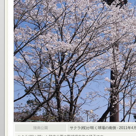
陵南公園
サクラ(桜)が咲く球場の南側 - 2011年4