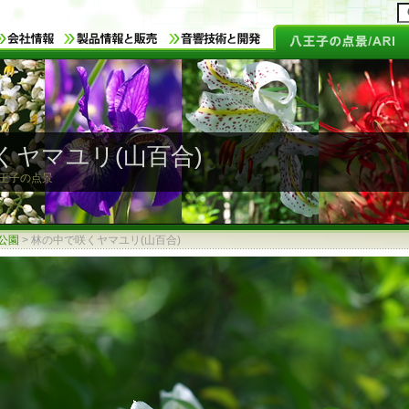
くヤマユリ(山百合)
 八王子の点景
公園
>
林の中で咲くヤマユリ(山百合)