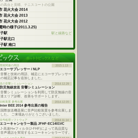
林の高台と見晴、テニスコートの公園
 花火大会 2014
 花火大会 2013
 花火大会 2012
時の様子(2011.3.25)
王子駅
駅と線路など
王子駅北口
王子駅 南口
開発関連の用語
2015.1.13
エコーサプレッサー / NLP
音響と技術の用語、補足にエコーサプレッサー
の補足記事を追加しました。
送の音響シミュレーション
2014.12.29
防災無線放送 音響シミュレーション
音響シミュレーションを利用して防災無線の音
達エリア診断、改善をサポートします。
比較装置 参考出展
2014.12.05
Inter BEE 2014 参考出展の報告
国際放送機器展に音声比較装置を参考出展しま
した。 ご来場ありがとうございました。
: 信号処理ソフトウェア
2014.11.14
エコーキャンセラー製品 JFHF-EC1401VC
J-高速H∞フィルタ(J-FHF)によって高品質な
音声通話を実現するエコーキャンセラーです。