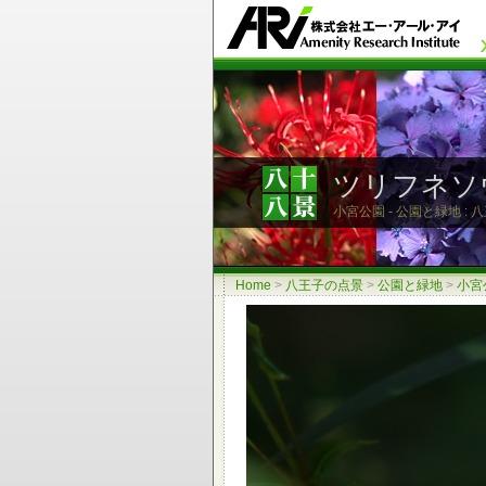
ツリフネソ
小宮公園 - 公園と緑地 :
Home
>
八王子の点景
>
公園と緑地
>
小宮