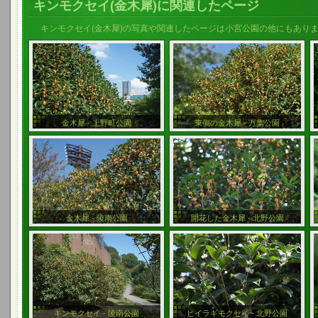
キンモクセイ(金木犀)に関連したページ
キンモクセイ(金木犀)の写真や関連したページは小宮公園の他にもあり
金木犀 - 上野町公園
東側の金木犀 - 万葉公園
金木犀 - 陵南公園
開花した金木犀 - 北野公園
キンモクセイ - 陵南公園
ヒイラギモクセイ - 北野公園