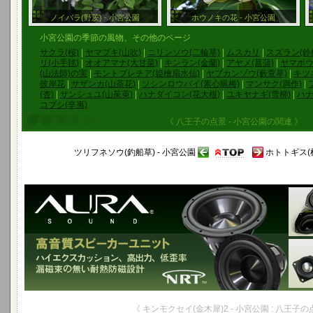
ノイバラ(野茨) - 小宮公園
ホウノキの花 - 小宮公園
小宮公園の季節の風物、その他のページ
サクラ(桜)
|
ヤマブキ(山吹)
|
ニリンソウ(二輪草)
|
ムスカリ
|
スズラン(鈴
リ(小手毬)
|
オオアマナ(大甘菜)
|
キンラン(金蘭)
|
アヤメ(菖蒲)
|
ヤマボウ
(山法師)の実
|
モントブレチア(姫檜扇水仙)
|
ヤブカンゾウ(藪萱草)
|
キツ
彼岸花
|
サザンカ(山茶花)
|
ソシンロウバイ(素心蝋梅)
|
マンサク(満作)
|
(杏)
|
サンシュユ(山茱萸)
|
ハナダイコン(花大根)
|
ユキヤナギ(雪柳)
|
ハナ
コブシ(辛夷)
《 八王子の点景 - 小宮公園の関連 》
ツリフネソウ(釣船草) - 小宮公園
ホトトギス(杜
《 キンモクセイ(金木犀)2 - 小宮公園 : 八王子の