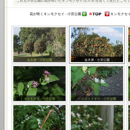
これも小宮公園の花が咲いたキンモクセイ
(金木犀)
を近くで見たところ
花が咲くキンモクセイ - 小宮公園
キンモクセイ
金木犀 - 小宮公園
金木犀 - 小宮公園
ホトトギス - 小宮公園
シロホトトギス - 小宮公園