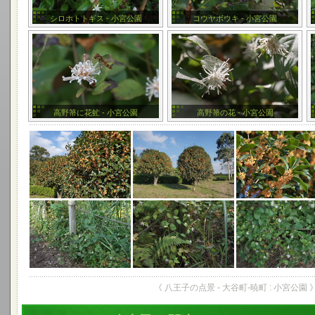
シロホトトギス - 小宮公園
コウヤボウキ - 小宮公園
高野箒に花虻 - 小宮公園
高野箒の花 - 小宮公園
《 八王子の点景 - 大谷町-暁町 : 小宮公園 