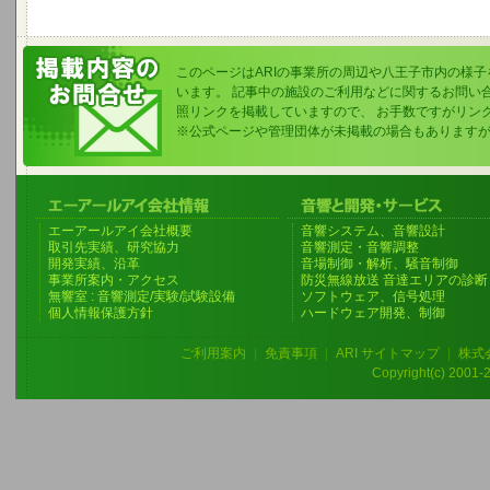
このページはARIの事業所の周辺や八王子市内の様
います。 記事中の施設のご利用などに関するお問い
照リンクを掲載していますので、 お手数ですがリン
※公式ページや管理団体が未掲載の場合もあります
エーアールアイ会社概要
音響システム、音響設計
取引先実績、研究協力
音響測定・音響調整
開発実績、沿革
音場制御・解析、騒音制御
事業所案内・アクセス
防災無線放送 音達エリアの診断
無響室 : 音響測定/実験/試験設備
ソフトウェア、信号処理
個人情報保護方針
ハードウェア開発、制御
ご利用案内
|
免責事項
|
ARI サイトマップ
|
株式
Copyright(c) 2001-20