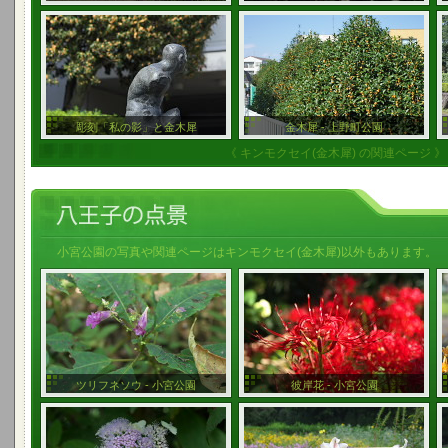
彫刻「私の影」と金木犀
金木犀 - 上野町公園
《 キンモクセイ(金木犀) の関連ページ 》
小宮公園の写真や関連ページはキンモクセイ(金木犀)以外もあります。
ツリフネソウ - 小宮公園
彼岸花 - 小宮公園