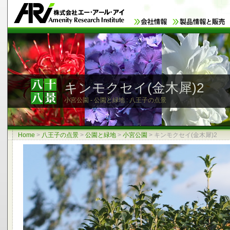
キンモクセイ(金木犀)2
小宮公園 - 公園と緑地 : 八王子の点景
Home
>
八王子の点景
>
公園と緑地
>
小宮公園
>
キンモクセイ(金木犀)2