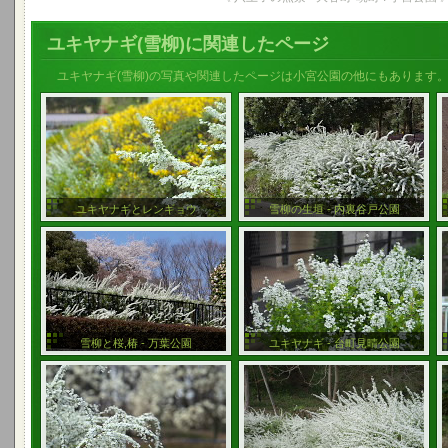
ユキヤナギ(雪柳)に関連したページ
ユキヤナギ(雪柳)の写真や関連したページは小宮公園の他にもあります
ユキヤナギとレンギョウ
雪柳の生垣 - 内裏谷戸公園
雪柳と桜,椿 - 万葉公園
ユキヤナギ - 台町見晴公園