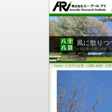
風に散りつ
小宮公園 - 公園と緑地 :
Home
>
八王子の点景
>
公園と緑地
>
小宮