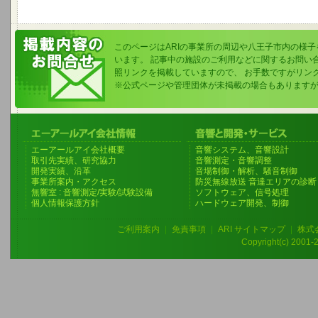
このページはARIの事業所の周辺や八王子市内の様
います。 記事中の施設のご利用などに関するお問い
照リンクを掲載していますので、 お手数ですがリン
※公式ページや管理団体が未掲載の場合もあります
エーアールアイ会社概要
音響システム、音響設計
取引先実績、研究協力
音響測定・音響調整
開発実績、沿革
音場制御・解析、騒音制御
事業所案内・アクセス
防災無線放送 音達エリアの診断
無響室 : 音響測定/実験/試験設備
ソフトウェア、信号処理
個人情報保護方針
ハードウェア開発、制御
ご利用案内
|
免責事項
|
ARI サイトマップ
|
株式
Copyright(c) 2001-20