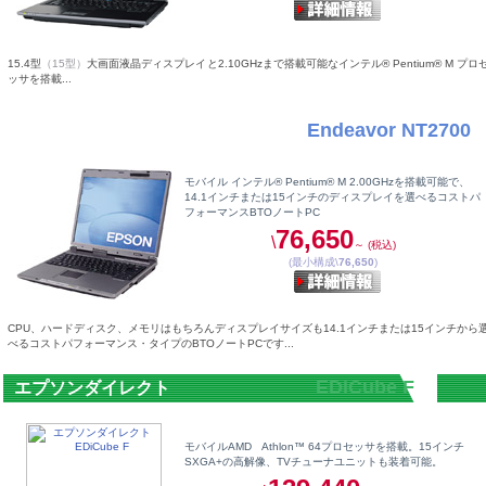
15.4型
（15型）
大画面液晶ディスプレイと2.10GHzまで搭載可能なインテル® Pentium® M プロ
ッサを搭載...
Endeavor NT2700
エプソンダイレクト
ノートPC
モバイル インテル® Pentium® M 2.00GHzを搭載可能で、
14.1インチまたは15インチのディスプレイを選べるコストパ
フォーマンスBTOノートPC
76,650
\
～ (税込)
(最小構成\
76,650
)
CPU、ハードディスク、メモリはもちろんディスプレイサイズも14.1インチまたは15インチから
べるコストパフォーマンス・タイプのBTOノートPCです...
EDiCube F
エプソンダイレクト
モバイルAMD Athlon™ 64プロセッサを搭載。15インチ
SXGA+の高解像、TVチューナユニットも装着可能。