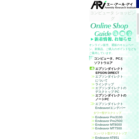
コンピュータ ショッピン
グ
オンライン販売、通販のキャンペー
ン、新製品、ご購入のポイントなどを
ご案内しています。
コンピュータ、
PC
と
ソフトウエア
エプソンダイレクト
EPSON DIRECT
エプソンダイレクト
について
ラインナップ
エプソンダイレクトの
デスクトップ PC
エプソンダイレクトの
ノートPC
エプソンダイレクト
Endeavor/
エンデバー
タワー型デスクトップ
Endeavor Pro3100
Endeavor Pro2500
Endeavor MT8000
Endeavor MT7500
コンパクト型デスクトップ
Endeavor AT951