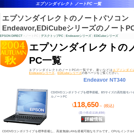
エプソンダイレクト ノート
PC
一覧
エプソンダイレクトのノートパソコン
Endeavor,EDiCube
シリーズのノート
P
EPSON DIRECT
>ノート
PC
|
デスクトップ
PC
|
Endeavor
シリーズ
|
EDiCube
シリーズ
エプソンダイレクトの
PC一覧
エプソンダイレクトのノートPCの一覧です。違いなどは
エプソンダイ
Endeavorシリーズ
、
EDiCubeシリーズ
の各ページをご覧ください。
Endeavor NT340
エプソンダイレクト
ノートPC
CD/DVDコンボドライブを標準搭載。B5サイズの高性能モバ
ルノートPC
118,650
\
～ (税込)
(最小構成\
118,650
)
CD/DVDコンボドライブを標準搭載し、高速無線LANを搭載可能なモデルです。CPUもインテル