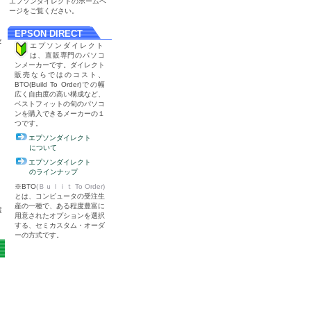
エプソンダイレクトのホームペ
ージをご覧ください。
EPSON DIRECT
セ
エプソンダイレクト
は、直販専門のパソコ
ンメーカーです。ダイレクト
販売ならではのコスト、
BTO(Build To Order)での幅
広く自由度の高い構成など、
ベストフィットの旬のパソコ
ンを購入できるメーカーの１
つです。
エプソンダイレクト
について
エプソンダイレクト
のラインナップ
※BTO
(Ｂｕｌｉｔ To Order)
とは、コンピュータの受注生
産の一種で、ある程度豊富に
選
用意されたオプションを選択
する、セミカスタム・オーダ
ーの方式です。