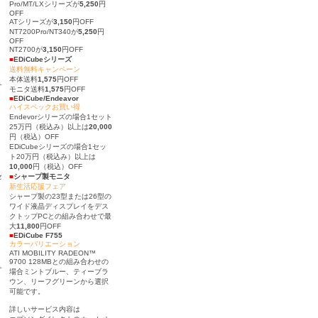
Pro/MT/LXシリーズが
5,250
円
OFF
ATシリーズが
3,150
円OFF
NT7200Pro/NT340が
5,250
円
OFF
NT2700が
3,150
円OFF
■
EDiCubeシリーズ
送料無料キャンペーン
本体送料
1,575
円OFF
サ
モニタ送料
1,575
円OFF
■
EDiCube/Endeavor
ハイスペックお買い得
Endevorシリーズの場合1セット
25万円（税込み）以上は
20,000
円（税込）OFF
EDiCubeシリーズの場合1セッ
ト20万円（税込み）以上は
10,000
円（税込）OFF
セ
■
シャープ製モニタ
新生活応援フェア
シャープ製の23型または26型の
ワイド液晶ディスプレイをデス
クトップPCとの組み合わせで最
大
11,800
円OFF
■
EDiCube F755
カラーバリエーション
ATI MOBILITY RADEON™
9700 128MBとの組み合わせの
サ
場合ミントブルー、ティーブラ
ウン、リーフグリーンから選択
可能です。
詳しいサービス内容は