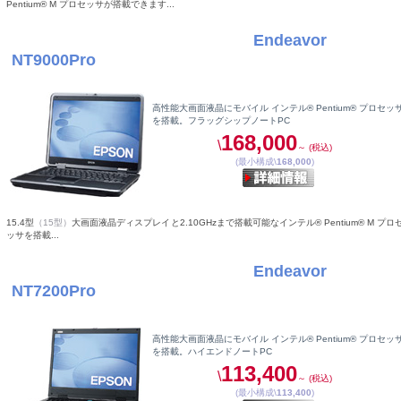
Pentium® M プロセッサが搭載できます...
Endeavor
エプソンダイレクト
ノートPC
NT9000Pro
高性能大画面液晶にモバイル インテル® Pentium® プロセッ
を搭載。フラッグシップノートPC
168,000
\
～ (税込)
(最小構成\
168,000
)
15.4型
（15型）
大画面液晶ディスプレイと2.10GHzまで搭載可能なインテル® Pentium® M プロ
ッサを搭載...
Endeavor
エプソンダイレクト
ノートPC
NT7200Pro
高性能大画面液晶にモバイル インテル® Pentium® プロセッ
を搭載。ハイエンドノートPC
113,400
\
～ (税込)
(最小構成\
113,400
)