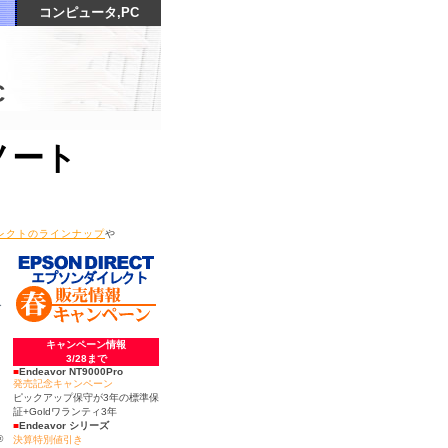
コンピュータ
,PC
C
ノート
レクトのラインナップ
や
イ
キャンペーン情報
3/28まで
■
Endeavor NT9000Pro
発売記念キャンペーン
ピックアップ保守が3年の標準保
証+Goldワランティ3年
■
Endeavor シリーズ
®
決算特別値引き