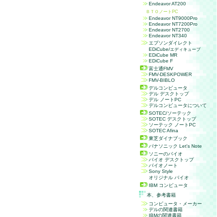
Endeavor AT200
ＢＴＯノートPC
Endeavor NT9000Pro
Endeavor NT7200Pro
Endeavor NT2700
Endeavor NT340
エプソンダイレクト
EDiCube/
エディキューブ
EDiCube MR
EDiCube F
富士通FMV
FMV-DESKPOWER
FMV-BIBLO
デルコンピュータ
デル デスクトップ
デル ノートPC
デルコンピュータについて
SOTEC/ソーテック
SOTEC デスクトップ
ソーテック ノートPC
SOTEC Afina
東芝ダイナブック
パナソニック Let's Note
ソニーのバイオ
バイオ デスクトップ
バイオノート
Sony Style
オリジナル バイオ
IBM コンピュータ
本、参考書籍
コンピュータ・メーカー
デルの関連書籍
IBMの関連書籍