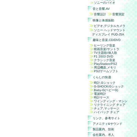
ソニーのバイオ
音と音響,
AV
音響設計
音響測定
映像と体感振動
ビデオ,デジタルカメラ
ソニー ヘッドマウント
ディスプレイ PUD-J5A
趣味と音楽,
CD/DVD
ヒーリング音楽
映画音楽/サントラ
TV主題歌/挿入歌
F1 2003 DVD
クラシック音楽
PlayStation/PS2
周辺機器,メモリ
PS2
ゲームソフト
くらしの快適
時計,Gショック
G-SHOCK/Gショック
Baby-G(ベビーG)
電波時計
時計ケース
ワインディング・マシン
リクライニング チェア
チェア,マッサージ
ハイバック チェア
リンク、参考サイト
アメニティ&サウンド
製品案内、技術
会社案内、求人