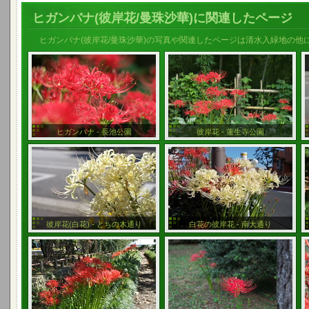
ヒガンバナ(彼岸花/曼珠沙華)に関連したページ
ヒガンバナ(彼岸花/曼珠沙華)の写真や関連したページは清水入緑地の他
ヒガンバナ - 長池公園
彼岸花 - 蓮生寺公園
彼岸花(白花) - とちの木通り
白花の彼岸花 - 南大通り