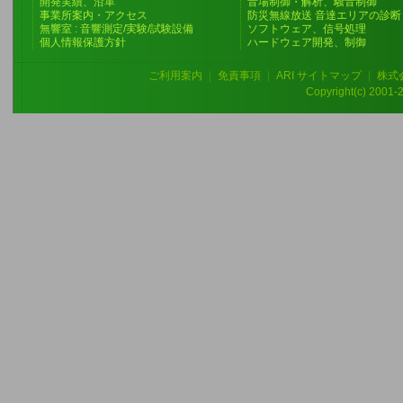
開発実績、沿革
音場制御・解析、騒音制御
事業所案内・アクセス
防災無線放送 音達エリアの診断
無響室 : 音響測定/実験/試験設備
ソフトウェア、信号処理
個人情報保護方針
ハードウェア開発、制御
ご利用案内
|
免責事項
|
ARI サイトマップ
|
株式
Copyright(c) 2001-20