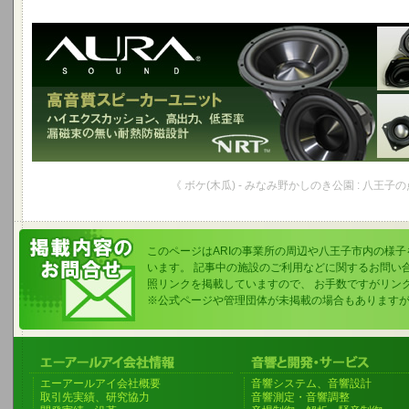
《 ボケ(木瓜) - みなみ野かしのき公園 : 八王子の
このページはARIの事業所の周辺や八王子市内の様
います。 記事中の施設のご利用などに関するお問い
照リンクを掲載していますので、 お手数ですがリン
※公式ページや管理団体が未掲載の場合もあります
エーアールアイ会社概要
音響システム、音響設計
取引先実績、研究協力
音響測定・音響調整