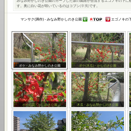
みなみ野かしのき公園のカーブした坂の園路が合流するエゴノキの下に
す。奥に白い花が咲いているのはコブシ
(辛夷)
です。
マンサク(満作) - みなみ野かしのき公園
エゴノキの下
ボケ - みなみ野かしのき公園
ボケ(木瓜) - かしのき公園
ボケの花 - かしのき公園
木瓜 - みなみ野かしのき公園