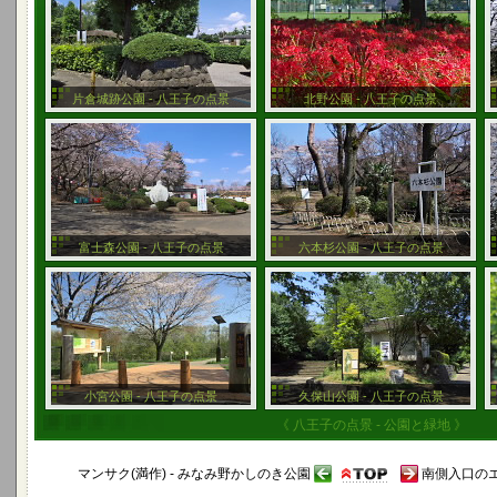
片倉城跡公園 - 八王子の点景
北野公園 - 八王子の点景
富士森公園 - 八王子の点景
六本杉公園 - 八王子の点景
小宮公園 - 八王子の点景
久保山公園 - 八王子の点景
《 八王子の点景 - 公園と緑地 》
マンサク(満作) - みなみ野かしのき公園
南側入口のエ