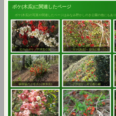
ボケ(木瓜)に関連したページ
ボケ(木瓜)の写真や関連したページはみなみ野かしのき公園の他にもあ
紅白のボケ - 宇津貫公園
ボケ(木瓜) - 長池公園
園路脇のクサボケ(草木瓜)
クサボケ - 富士森公園