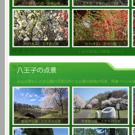
ボケ(木瓜)の花 - 陵南公園
草木瓜 - 片倉つどいの森
ボケ(木瓜) - 宇津貫公園
ボケ(木瓜) - 長池公園
《 ボケ(木瓜) の関連ページ 》
みなみ野かしのき公園の写真以外にも公園や緑地の写真、関連ページが
栃谷戸公園 - 八王子の点景
宇津貫公園 - 八王子の点景