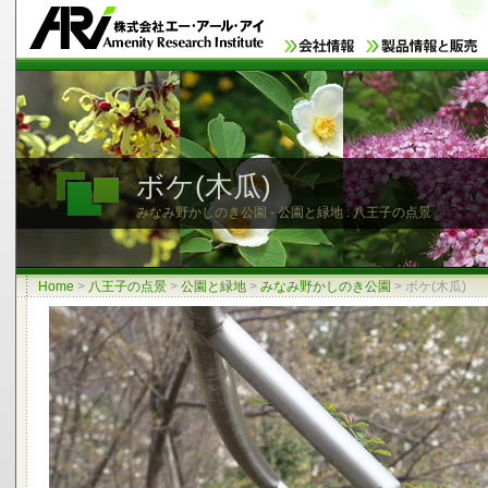
ボケ(木瓜)
みなみ野かしのき公園 - 公園と緑地 : 八王子の点景
Home
>
八王子の点景
>
公園と緑地
>
みなみ野かしのき公園
>
ボケ(木瓜)