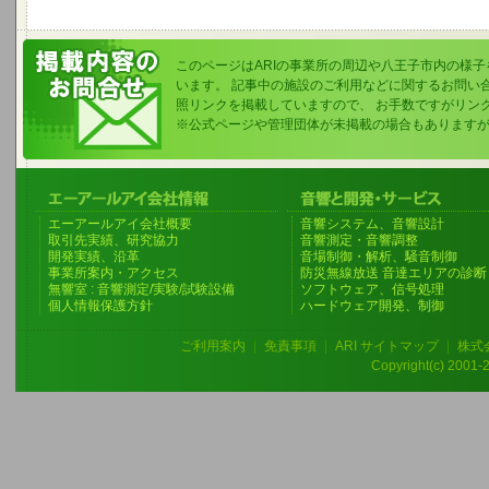
このページはARIの事業所の周辺や八王子市内の様
います。 記事中の施設のご利用などに関するお問い
照リンクを掲載していますので、 お手数ですがリン
※公式ページや管理団体が未掲載の場合もあります
エーアールアイ会社概要
音響システム、音響設計
取引先実績、研究協力
音響測定・音響調整
開発実績、沿革
音場制御・解析、騒音制御
事業所案内・アクセス
防災無線放送 音達エリアの診断
無響室 : 音響測定/実験/試験設備
ソフトウェア、信号処理
個人情報保護方針
ハードウェア開発、制御
ご利用案内
|
免責事項
|
ARI サイトマップ
|
株式
Copyright(c) 2001-20