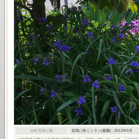
台町見晴公園
花壇に咲くシラン(紫蘭) - 2013年5月