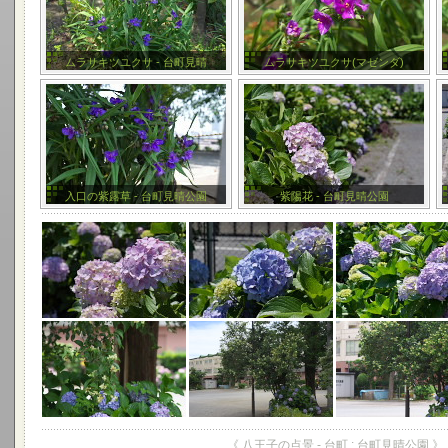
ムラサキツユクサ - 台町見晴
ムラサキツユクサ(マゼンダ)
入口の紫露草 - 台町見晴公園
紫陽花 - 台町見晴公園
《 八王子の点景 - 台町 : 台町見晴公園 》