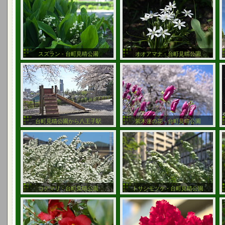
スズラン - 台町見晴公園
オオアマナ - 台町見晴公園
台町見晴公園から八王子駅
紫木蓮の花 - 台町見晴公園
コデマリ - 台町見晴公園
トサシモツケ - 台町見晴公園