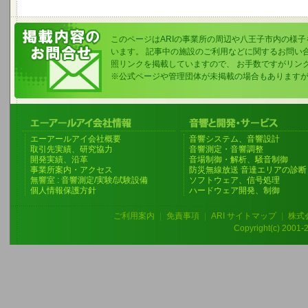
このページはARIの事業所の周辺や八王子市内の様
います。 記事中の施設のご利用などに関するお問い
照リンクを掲載していますので、 お手数ですがリン
※公式ページや管理団体が未掲載の場合もあります
エーアールアイ会社概要
音響システム、音響設計
取引先実績、研究協力
音響測定・音響調整
開発実績、沿革
音場制御・解析、騒音制御
事業所案内・アクセス
防災無線放送 音達エリアの診断
無響室 : 音響測定/実験/試験設備
ソフトウェア、信号処理
個人情報保護方針
ハードウェア開発、制御
ご利用案内
|
免責事項
|
ARI サイトマップ
|
株式
Copyright(c) 2001-20