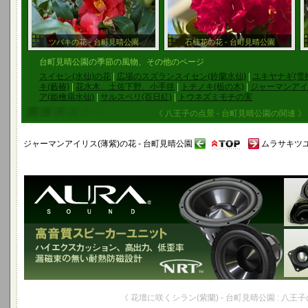
ツバキの花 - 台町見晴公園
石楠花の花 - 台町見晴公園
台町見晴公園の季節の風物、その他のページ
スイセン(水仙)の花
|
広場のスズランスイセン(鈴蘭水仙)
|
ユキヤナギ(雪
キ(藪椿)
|
花水木、土佐下野、小手毬
|
トチノキ(栃の木)
|
ジャーマンアイ
ア(姫檜扇水仙)
|
サルスベリ(百日紅)
|
トウネズミモチの実
《 八王子の点景 - 台町見晴公園の関連 》
ジャーマンアイリス(薄紫)の花 - 台町見晴公園
ムラサキツユ
《 花壇に咲くシラン(紫蘭) - 台町見晴公園 : 八王