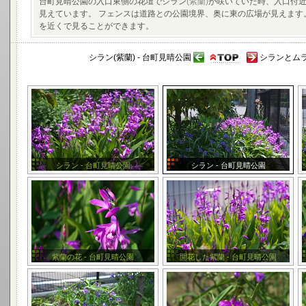
台町見晴公園の入口東側の花壇でシラン
(紫蘭)
が咲いていた時、入口付近
見えています。 フェンスは道路との公園境界、奥に東の広場が見えます
を近くで見ることができます。
シラン(紫蘭) - 台町見晴公園
シランとムラ
シラン - 台町見晴公園
シラン - 台町見晴公園
紫蘭の花 - 台町見晴公園
開花した紫蘭 - 台町見晴公園