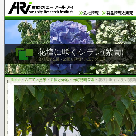
花壇に咲くシラン(紫蘭)
台町見晴公園 - 公園と緑地 : 八王子の点景
Home
>
八王子の点景
>
公園と緑地
>
台町見晴公園
>
花壇に咲くシラン(紫蘭