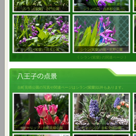
シラン(紫蘭) - 小門公園
シランの花 - 六本杉公園
シラン(紫蘭) - 清水公園
シラン(紫蘭)の花 - 北野公園
《 シラン(紫蘭) の関連ページ 》
台町見晴公園の写真や関連ページはシラン(紫蘭)以外もあります。
チューリップ - 台町見晴公園
ヒヤシンス - 台町見晴公園