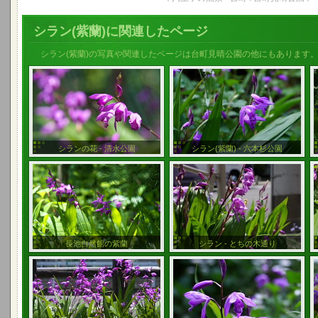
シラン(紫蘭)に関連したページ
シラン(紫蘭)の写真や関連したページは台町見晴公園の他にもあります
シランの花 - 清水公園
シラン(紫蘭) - 六本杉公園
長池自然館の紫蘭
シラン - とちの木通り