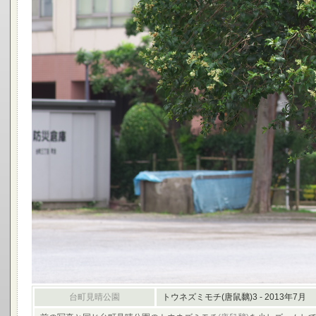
台町見晴公園
トウネズミモチ(唐鼠黐)3 - 2013年7月