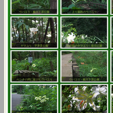
ウバユリ - 横川下原公園
上り園路のウバユリ
ヤマユリ - 宇津貫公園
急斜面のヤマユリ - 長沼公園
ベンチの間に延びたウバユリ
ウバユリ - 横川下原公園