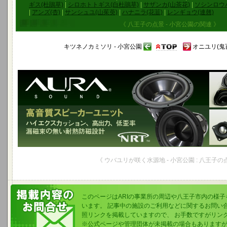
ギス(杜鵑草)
|
シロホトトギス(白杜鵑草)
|
サザンカ(山茶花)
|
ソシンロウ
|
アンズ(杏)
|
サンシュユ(山茱萸)
|
ハナニラ(花韮)
|
レンギョウ(連翹)
《 八王子の点景 - 小宮公園の関連 》
キツネノカミソリ - 小宮公園
オニユリ(鬼百
《 ウバユリが咲く水源地 - 小宮公園 : 八王子の
このページはARIの事業所の周辺や八王子市内の様
います。 記事中の施設のご利用などに関するお問い
照リンクを掲載していますので、 お手数ですがリン
※公式ページや管理団体が未掲載の場合もあります