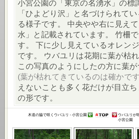
小宮公園の「東京の名湧水」の標
「ひよどり沢」と名づけられてい
る様子です。 中央やや右に見え
水」と記載されています。 竹柵
す。 下に少し見えているオレン
です。 ウバユリは花期に葉が枯
この写真のようにしたの方に葉が
(葉が枯れてきているのは確かです
えないことも多く花だけが目立ち
の形です。
木道の脇で咲くウバユリ - 小宮公園
ウバユリが
小宮公園