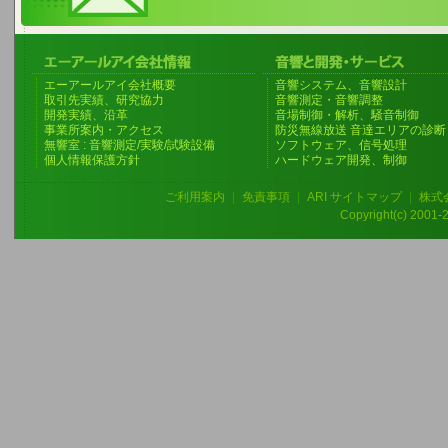
エーアールアイ会社概要
音響システム、音響設計
取引先実績、研究協力
音響測定・音響調整
開発実績、沿革
音場制御・解析、騒音制御
事業所案内・アクセス
防災無線放送 音達エリアの診断
無響室 : 音響測定/実験/試験設備
ソフトウェア、信号処理
個人情報保護方針
ハードウェア開発、制御
ご利用案内
|
免責事項
|
ARI サイトマップ
|
株式
Copyright(c) 2001-20