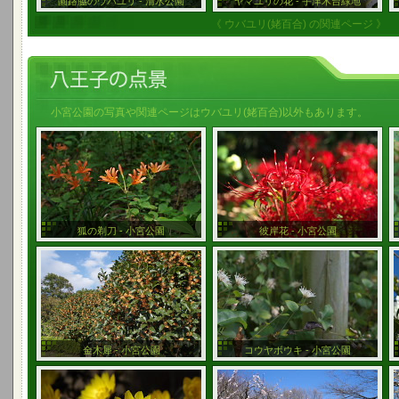
園路脇のウバユリ - 清水公園
ヤマユリの花 - 宇津木台緑地
《 ウバユリ(姥百合) の関連ページ 》
小宮公園の写真や関連ページはウバユリ(姥百合)以外もあります。
狐の剃刀 - 小宮公園
彼岸花 - 小宮公園
金木犀 - 小宮公園
コウヤボウキ - 小宮公園