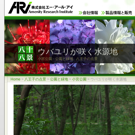
ウバユリが咲く水源地
小宮公園 - 公園と緑地 : 八王子の点景
Home
>
八王子の点景
>
公園と緑地
>
小宮公園
>
ウバユリが咲く水源地