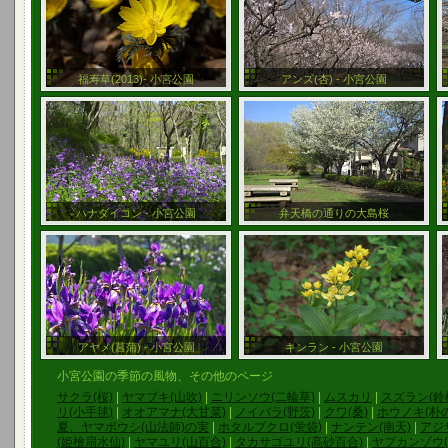
福寿草(2013)- 小宮公園
アンズ(杏) - 小宮公園
ハナダイコン - 小宮公園
弁天橋の通りの大島桜
アヤメ(菖蒲) - 小宮公園
キンラン - 小宮公園
小宮公園の季節の風物、その他のページ
サクラ(桜)
|
ヤマブキ(山吹)
|
ニリンソウ(二輪草)
|
ムスカリ
|
スズラン(鈴
リ(小手毬)
|
オオアマナ(大甘菜)
|
ノイバラ(野茨)
|
クワ(桑)
|
ホウノキ(朴
夏、ヤマボウシ(山法師)の実
|
ホタルブクロ(蛍袋)
|
ナンテン(南天)
|
アジ
(姫檜扇水仙)
|
ヤマユリ(山百合)
|
タカサゴユリ(高砂百合)
|
ヤブカンゾウ(