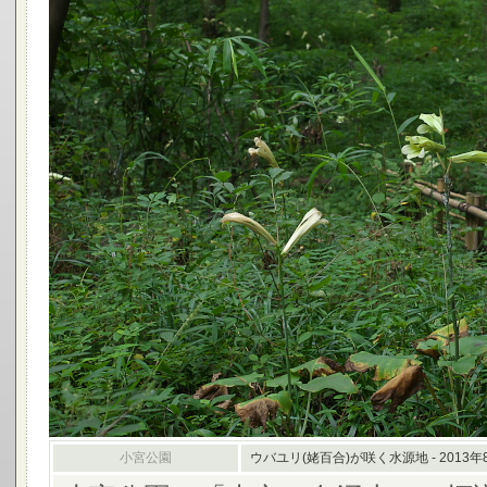
小宮公園
ウバユリ(姥百合)が咲く水源地 - 2013年