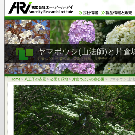
ヤマボウシ(山法師)と片倉
片倉つどいの森公園 - 公園と緑地 : 八王子の点景
Home
>
八王子の点景
>
公園と緑地
>
片倉つどいの森公園
>
ヤマボウシ(山