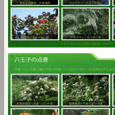
空木と山法師 - 片倉城跡
ヤマボウシ - 八王子駅南口
山法師の実 - 小宮公園
ヤマボウシ - 富士森公園
《 ヤマボウシ(山法師) の関連ページ 》
片倉つどいの森公園の写真や関連ページはヤマボウシ(山法師)以外もあ
柏葉紫陽花 - 片倉つどいの森
額紫陽花 - 片倉つどいの森