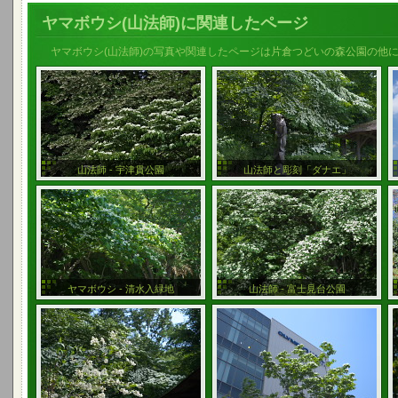
ヤマボウシ(山法師)に関連したページ
ヤマボウシ(山法師)の写真や関連したページは片倉つどいの森公園の他
山法師 - 宇津貫公園
山法師と彫刻「ダナエ」
ヤマボウシ - 清水入緑地
山法師 - 富士見台公園