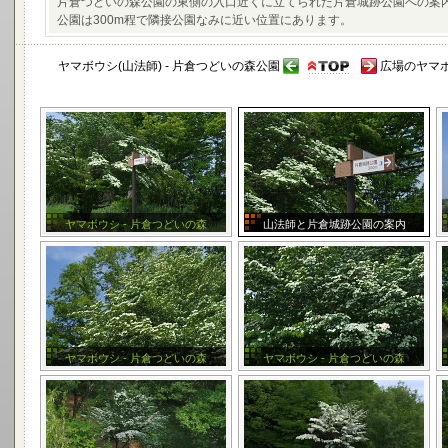
片倉つどいの森公園の東側の入口近くに立てられた片倉城跡公園への案内
公園は300m程で隣接公園なみに近い位置にあります。
ヤマボウシ(山法師) - 片倉つどいの森公園
広場のヤマボ
ヤマボウシ - 片倉つどいの森
山法師と片倉城跡公園の案内
ヤマボウシ - 片倉つどいの森
ヤマボウシ - 片倉つどいの森