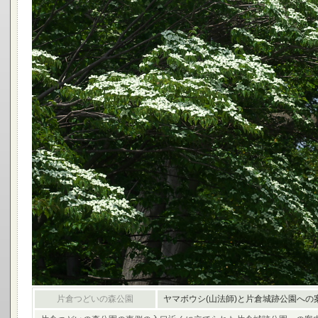
片倉つどいの森公園
ヤマボウシ(山法師)と片倉城跡公園への案内 