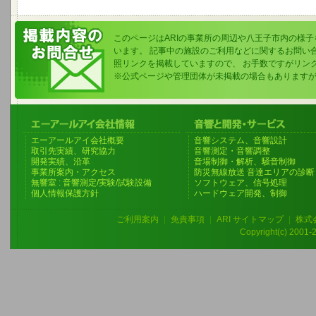
このページはARIの事業所の周辺や八王子市内の様
います。 記事中の施設のご利用などに関するお問い
照リンクを掲載していますので、 お手数ですがリン
※公式ページや管理団体が未掲載の場合もあります
エーアールアイ会社概要
音響システム、音響設計
取引先実績、研究協力
音響測定・音響調整
開発実績、沿革
音場制御・解析、騒音制御
事業所案内・アクセス
防災無線放送 音達エリアの診断
無響室 : 音響測定/実験/試験設備
ソフトウェア、信号処理
個人情報保護方針
ハードウェア開発、制御
ご利用案内
|
免責事項
|
ARI サイトマップ
|
株式
Copyright(c) 2001-20