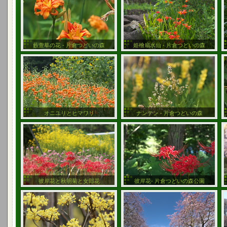
藪萱草の花 - 片倉つどいの森
姫檜扇水仙 - 片倉つどいの森
オニユリとヒマワリ
ナンテン - 片倉つどいの森
彼岸花と秋明菊と女郎花
彼岸花- 片倉つどいの森公園