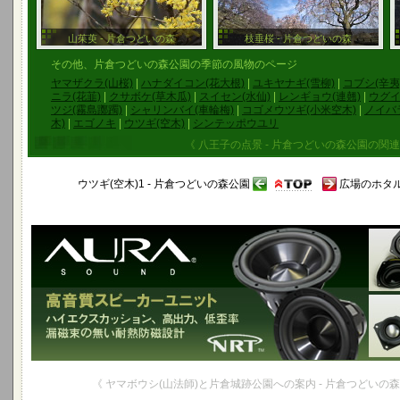
山茱萸 - 片倉つどいの森
枝垂桜 - 片倉つどいの森
その他、片倉つどいの森公園の季節の風物のページ
ヤマザクラ(山桜)
|
ハナダイコン(花大根)
|
ユキヤナギ(雪柳)
|
コブシ(辛夷
ニラ(花韮)
|
クサボケ(草木瓜)
|
スイセン(水仙)
|
レンギョウ(連翹)
|
ウグイ
ツジ(霧島躑躅)
|
シャリンバイ(車輪梅)
|
コゴメウツギ(小米空木)
|
ノイバラ
木)
|
エゴノキ
|
ウツギ(空木)
|
シンテッポウユリ
《 八王子の点景 - 片倉つどいの森公園の関連
ウツギ(空木)1 - 片倉つどいの森公園
広場のホタル
《 ヤマボウシ(山法師)と片倉城跡公園への案内 - 片倉つどいの森公