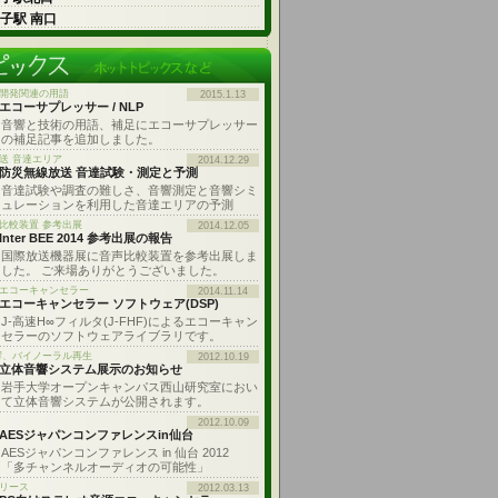
王子駅 南口
開発関連の用語
2015.1.13
エコーサプレッサー / NLP
音響と技術の用語、補足にエコーサプレッサー
の補足記事を追加しました。
送 音達エリア
2014.12.29
防災無線放送 音達試験・測定と予測
音達試験や調査の難しさ、音響測定と音響シミ
ュレーションを利用した音達エリアの予測
比較装置 参考出展
2014.12.05
Inter BEE 2014 参考出展の報告
国際放送機器展に音声比較装置を参考出展しま
した。 ご来場ありがとうございました。
: エコーキャンセラー
2014.11.14
エコーキャンセラー ソフトウェア(DSP)
J-高速H∞フィルタ(J-FHF)によるエコーキャン
セラーのソフトウェアライブラリです。
響、バイノーラル再生
2012.10.19
立体音響システム展示のお知らせ
岩手大学オープンキャンパス西山研究室におい
て立体音響システムが公開されます。
2012.10.09
AESジャパンコンファレンスin仙台
AESジャパンコンファレンス in 仙台 2012
「多チャンネルオーディオの可能性」
リース
2012.03.13