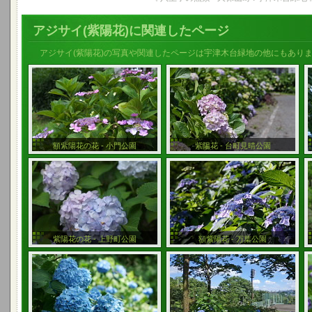
アジサイ(紫陽花)に関連したページ
アジサイ(紫陽花)の写真や関連したページは宇津木台緑地の他にもあり
額紫陽花の花 - 小門公園
紫陽花 - 台町見晴公園
紫陽花の花 - 上野町公園
額紫陽花 - 万葉公園