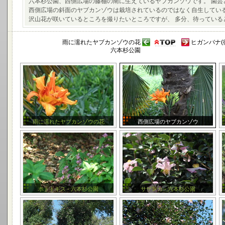
六本杉公園、西側広場の藤棚の南に生えているヤブカンゾウです。 園
西側広場の斜面のヤブカンゾウは栽培されているのではなく自生してい
沢山花が咲いているところを撮りたいところですが、 多分、待ってい
雨に濡れたヤブカンゾウの花
ヒガンバナ(彼
六本杉公園
雨に濡れたヤブカンゾウの花
西側広場のヤブカンゾウ
ホトトギス - 六本杉公園
サザンカ - 六本杉公園