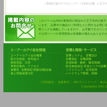
《 西側広場のヤブカンゾウ - 六本杉公園 : 八王子
このページはARIの事業所の周辺や八王子市内の様
います。 記事中の施設のご利用などに関するお問い
照リンクを掲載していますので、 お手数ですがリン
※公式ページや管理団体が未掲載の場合もあります
エーアールアイ会社概要
音響システム、音響設計
取引先実績、研究協力
音響測定・音響調整
開発実績、沿革
音場制御・解析、騒音制御
事業所案内・アクセス
防災無線放送 音達エリアの診断
無響室 : 音響測定/実験/試験設備
ソフトウェア、信号処理
個人情報保護方針
ハードウェア開発、制御
ご利用案内
|
免責事項
|
ARI サイトマップ
|
株式
Copyright(c) 2001-20