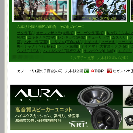
白い梅が開花した頃
ツバキ(椿) - 六本杉公園
六本杉公園の季節の風物、その他のページ
サクラ(桜)
|
オオシマザクラ(大島桜)
|
サトザクラ(里桜)
|
梅が咲く六本杉公
酔木)
|
ユキヤナギ(雪柳)
|
レンギョウ(連翹)
|
チューリップ
|
ムスカリ
|
シ
草)
|
ハナニラ(花韮)
|
ユリノキ(百合の木)
|
トチノキ
|
ヒサカキ
|
クサイチ
梅)
|
シャクナゲ(石楠花)
|
シラン(紫蘭)
|
オオアマナ(大甘菜)
|
フジ(藤)
|
ウツギ(谷空木)
|
ハコネウツギ(箱根空木)
|
ヤマボウシ(山法師)
|
エゴノキ
《 八王子の点景 - 六本杉公園の関連 》
カノコユリ(鹿の子百合)の花 - 六本杉公園
ヒガンバナ(彼