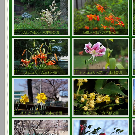
入口の南天 - 六本杉公園
姫檜扇水仙 - 六本杉公園
オニユリ - 六本杉公園
カノコユリの花 - 六本杉公園
スイセン(水仙) - 六本杉公園
柊南天の花 - 六本杉公園