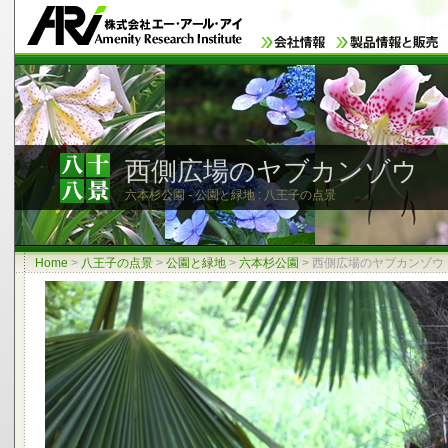
西側広場のヤブカンゾウ
六本杉公園 - 公園と緑地 : 八王子の点景
Home
>
八王子の点景
>
公園と緑地
>
六本杉公園
>
西側広場のヤブカンゾウ