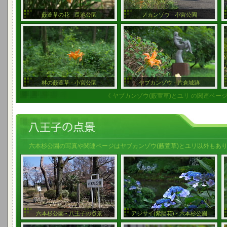
藪萱草の花 - 長池公園
ノカンゾウ - 小宮公園
林の藪萱草 - 小宮公園
ヤブカンゾウ - 片倉城跡
《 ヤブカンゾウ(藪萱草)とユリ の関連ページ
六本杉公園の写真や関連ページはヤブカンゾウ(藪萱草)とユリ以外もあ
六本杉公園 - 八王子の点景
アジサイ(紫陽花) - 六本杉公園