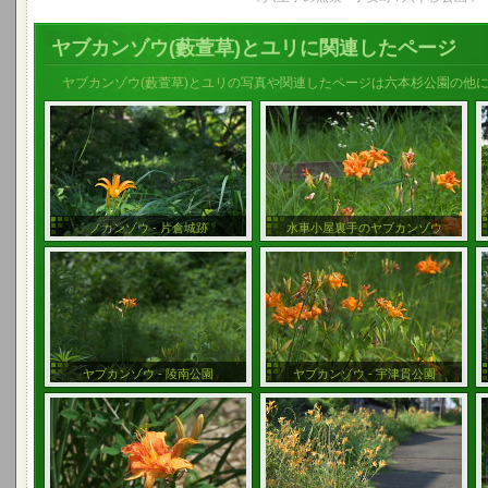
ヤブカンゾウ(藪萱草)とユリに関連したページ
ヤブカンゾウ(藪萱草)とユリの写真や関連したページは六本杉公園の他
ノカンゾウ - 片倉城跡
水車小屋裏手のヤブカンゾウ
ヤブカンゾウ - 陵南公園
ヤブカンゾウ - 宇津貫公園