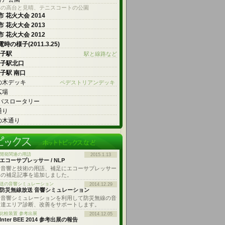
林の高台と見晴、テニスコートの公園
 花火大会 2014
 花火大会 2013
 花火大会 2012
時の様子(2011.3.25)
王子駅
駅と線路など
王子駅北口
王子駅 南口
の木デッキ
ペデストリアンデッキ
広場
 バスロータリー
通り
の木通り
開発関連の用語
2015.1.13
エコーサプレッサー / NLP
音響と技術の用語、補足にエコーサプレッサー
の補足記事を追加しました。
送の音響シミュレーション
2014.12.29
防災無線放送 音響シミュレーション
音響シミュレーションを利用して防災無線の音
達エリア診断、改善をサポートします。
比較装置 参考出展
2014.12.05
Inter BEE 2014 参考出展の報告