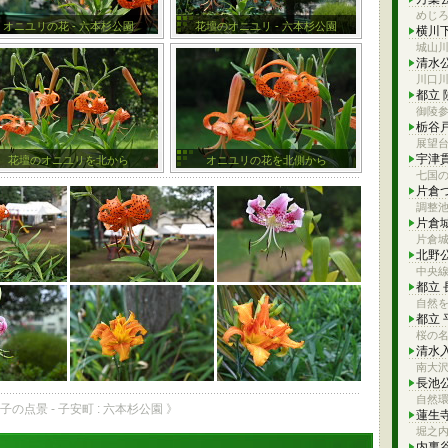
めじ
オニユリの花 - 六本杉公園
花壇のオニユリ - 六本杉公園
横川
城山
清水
川口
都立
御陵
栃谷
展望
宇津
花壇のオニユリを北から
オニユリの花を北側から
七国
片倉
調整
片倉
片倉
北野
中央
都立
自然を
都立
桜の
清水
南大
長池
自然
子の点景 - 子安町 : 六本杉公園 》
蓮生
堀之
内裏