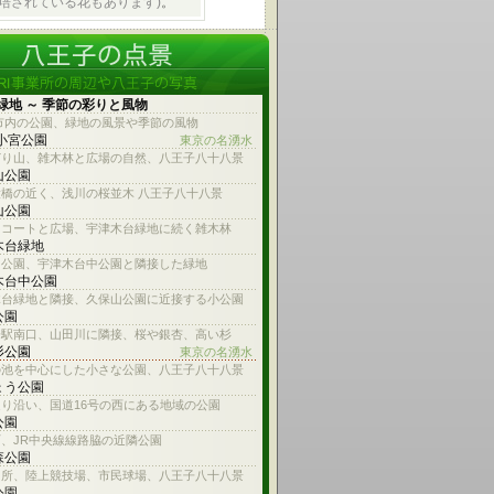
培されている花もあります)
。
緑地 ～ 季節の彩りと風物
市内の公園、緑地の風景や季節の風物
 小宮公園
東京の名湧水
どり山、雑木林と広場の自然、八王子八十八景
山公園
橋の近く、浅川の桜並木 八王子八十八景
山公園
スコートと広場、宇津木台緑地に続く雑木林
木台緑地
山公園、宇津木台中公園と隣接した緑地
木台中公園
木台緑地と隣接、久保山公園に近接する小公園
公園
子駅南口、山田川に隣接、桜や銀杏、高い杉
杉公園
東京の名湧水
の池を中心にした小さな公園、八王子八十八景
ょう公園
り沿い、国道16号の西にある地域の公園
公園
、JR中央線線路脇の近隣公園
森公園
名所、陸上競技場、市民球場、八王子八十八景
公園