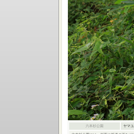
六本杉公園
ヤマユ