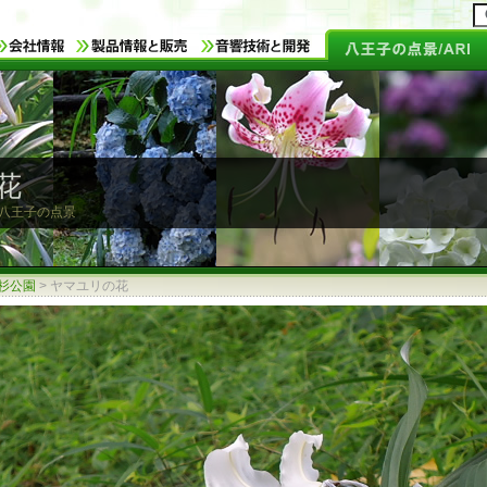
花
: 八王子の点景
杉公園
>
ヤマユリの花