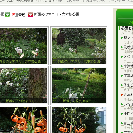
にヤマユリが数株植えられています
(自生もあるかもしれませんが、プランターで栽
公園
斜面のヤマユリ - 六本杉公園
公園と
八王子
都立
ひよ
元横
淺川大
久保
斜面のヤマユリ - 六本杉公園
斜面のヤマユリ - 六本杉公園
テニ
宇津
久保
宇津
宇津
子安
八王
六本
湧水
坂道の下のヤマユリ
坂道から見たヤマユリ
いち
南大通
小門
小門町
富士
桜の
万葉