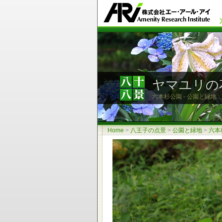
ヤマユリの
六本杉公園 - 公園と緑地 
Home
>
八王子の点景
>
公園と緑地
>
六本