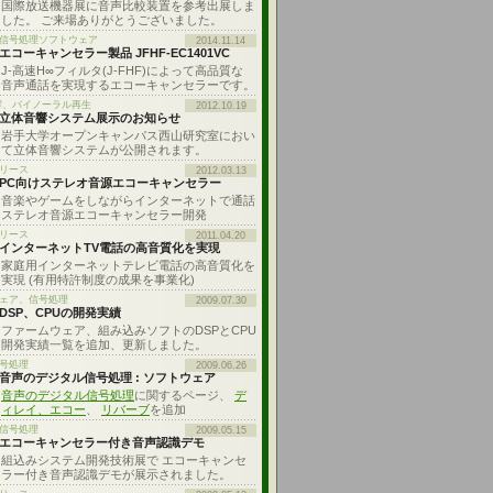
国際放送機器展に音声比較装置を参考出展しま
した。 ご来場ありがとうございました。
: 信号処理ソフトウェア
2014.11.14
エコーキャンセラー製品 JFHF-EC1401VC
J-高速H∞フィルタ(J-FHF)によって高品質な
音声通話を実現するエコーキャンセラーです。
響、バイノーラル再生
2012.10.19
立体音響システム展示のお知らせ
岩手大学オープンキャンパス西山研究室におい
て立体音響システムが公開されます。
リース
2012.03.13
PC向けステレオ音源エコーキャンセラー
音楽やゲームをしながらインターネットで通話
ステレオ音源エコーキャンセラー開発
リース
2011.04.20
インターネットTV電話の高音質化を実現
家庭用インターネットテレビ電話の高音質化を
実現 (有用特許制度の成果を事業化)
ェア、信号処理
2009.07.30
DSP、CPUの開発実績
ファームウェア、組み込みソフトのDSPとCPU
開発実績一覧を追加、更新しました。
号処理
2009.06.26
音声のデジタル信号処理 : ソフトウェア
音声のデジタル信号処理
に関するページ、
デ
ィレイ、エコー
、
リバーブ
を追加
信号処理
2009.05.15
エコーキャンセラー付き音声認識デモ
組込みシステム開発技術展で エコーキャンセ
ラー付き音声認識デモが展示されました。