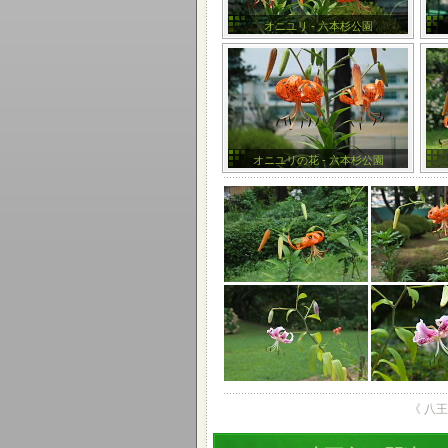
オニユリ - 六本杉公園
オニユリの花 - 六本杉公園
《 八王