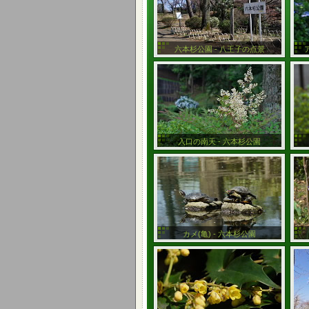
六本杉公園 - 八王子の点景
入口の南天 - 六本杉公園
カメ(亀) - 六本杉公園