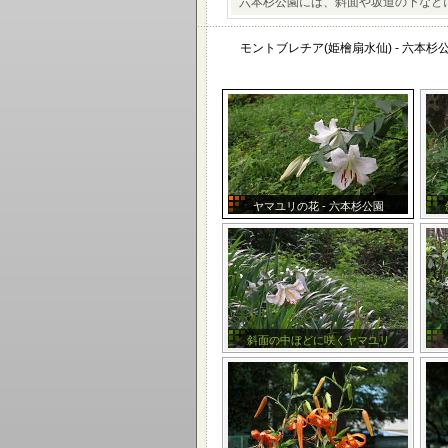
六本杉公園には、斜面や坂道の下など
モントブレチア(姫檜扇水仙) - 六本杉
ヤマユリの花 - 六本杉公園
斜面の中ほどに咲くヤマユリ