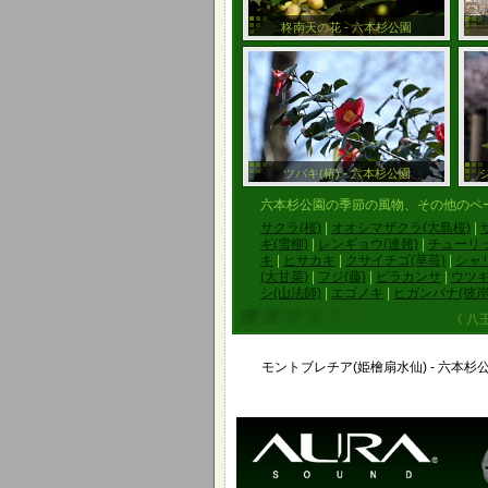
柊南天の花 - 六本杉公園
ツバキ(椿) - 六本杉公園
六本杉公園の季節の風物、その他のペ
サクラ(桜)
|
オオシマザクラ(大島桜)
|
ギ(雪柳)
|
レンギョウ(連翹)
|
チューリ
キ
|
ヒサカキ
|
クサイチゴ(草苺)
|
シャ
(大甘菜)
|
フジ(藤)
|
ピラカンサ
|
ウツギ
シ(山法師)
|
エゴノキ
|
ヒガンバナ(彼岸
《 八
モントブレチア(姫檜扇水仙) - 六本杉