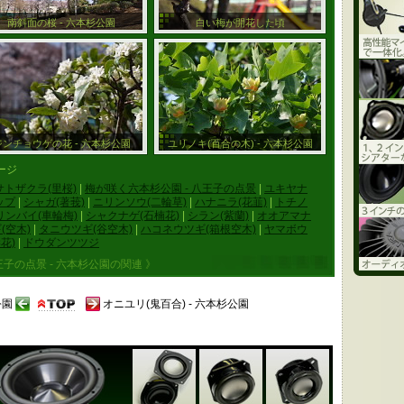
南斜面の桜 - 六本杉公園
白い梅が開花した頃
ジンチョウゲの花 - 六本杉公園
ユリノキ(百合の木) - 六本杉公園
ージ
サトザクラ(里桜)
|
梅が咲く六本杉公園 - 八王子の点景
|
ユキヤナ
ップ
|
シャガ(著莪)
|
ニリンソウ(二輪草)
|
ハナニラ(花韮)
|
トチノ
リンバイ(車輪梅)
|
シャクナゲ(石楠花)
|
シラン(紫蘭)
|
オオアマナ
(空木)
|
タニウツギ(谷空木)
|
ハコネウツギ(箱根空木)
|
ヤマボウ
花)
|
ドウダンツツジ
王子の点景 - 六本杉公園の関連 》
公園
オニユリ(鬼百合) - 六本杉公園