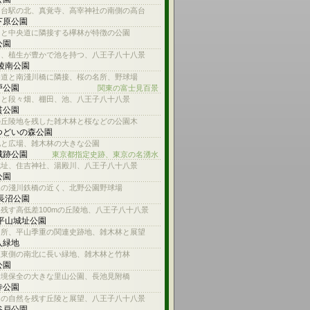
ろ台駅の北、真覚寺、高宰神社の南側の高台
下原公園
川と中央道に隣接する欅林が特徴の公園
公園
川、植生が豊かで池を持つ、八王子八十八景
 陵南公園
参道と南淺川橋に隣接、桜の名所、野球場
戸公園
関東の富士見百景
台と段々畑、棚田、池、八王子八十八景
貫公園
の丘陵地を残した雑木林と桜などの公園木
つどいの森公園
池と広場、雑木林の大きな公園
城跡公園
東京都指定史跡、東京の名湧水
城址、住吉神社、湯殿川、八王子八十八景
公園
線の淺川鉄橋の近く、北野公園野球場
 長沼公園
残す高低差100mの丘陵地、八王子八十八景
 平山城址公園
名所、平山季重の関連史跡地、雑木林と展望
入緑地
沢東側の南北に長い緑地、雑木林と竹林
公園
環境保全の大きな里山公園、長池見附橋
寺公園
内の自然を残す丘陵と展望、八王子八十八景
谷戸公園