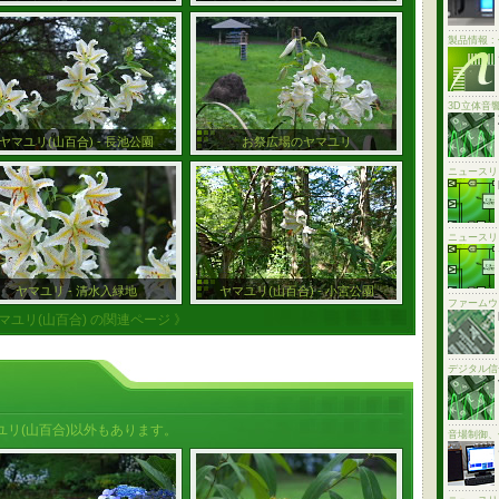
製品情報 
3D立体音
ヤマユリ(山百合) - 長池公園
お祭広場のヤマユリ
ニュースリ
ニュースリ
ヤマユリ - 清水入緑地
ヤマユリ(山百合) - 小宮公園
ファームウ
ヤマユリ(山百合) の関連ページ 》
デジタル信
リ(山百合)以外もあります。
音場制御、