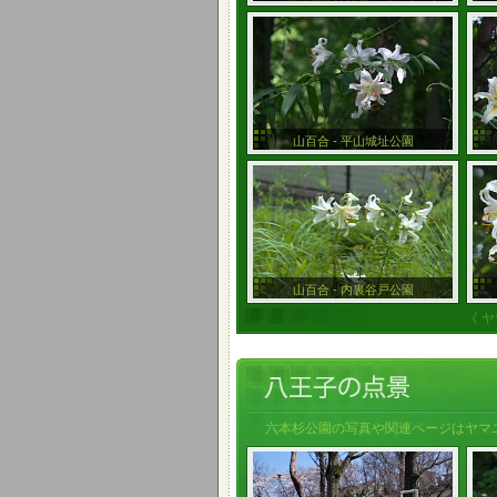
山百合 - 平山城址公園
山百合 - 内裏谷戸公園
《 
六本杉公園の写真や関連ページはヤマユ