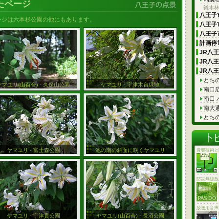
たページ
雑木
八王子市
ージは六本杉公園の他にもあります。
八王子市
八王子市
計画停電
JR八
JR八
JR八
とち
ヤマユリ(山百合) - 久保山公園
ヤマユリ - 宇津木台緑地
南口
南口
南大
とち
ヤマユリ - 富士森公園
池の南の斜面に咲くヤマユリ
音響技術と
防災無線放
放送用音声
ヤマユリ - 宇津貫公園
ヤマユリ(山百合) - 長沼公園