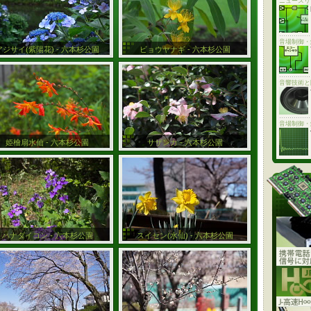
ニュースリ
音場制御・
アジサイ(紫陽花) - 六本杉公園
ビョウヤナギ - 六本杉公園
音響技術と
音場制御・
姫檜扇水仙 - 六本杉公園
サザンカ - 六本杉公園
ハナダイコン - 六本杉公園
スイセン(水仙) - 六本杉公園