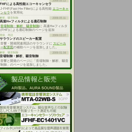
リース
2009.05.12
FHFによる高性能エコーキャンセラ
J-FHF(Fast H∞ Filter)による高性能
エコーキャ
ンセラ
を実用化
解析、騒音制御
2009.05.11
高速H∞フィルタによる適応制御
音場制御・解析、騒音制御
に 高速H∞フィルタ
(FHF)による適応制御のページを追加
開発、用語
2009.03.07
サラウンドのスピーカー配置
音響・開発関連用語のサラウンドに
スピーカ
ー配置図
の補助ページを追加しました。
解析、騒音制御
2009.01.04
音場制御・解析、騒音制御
音響と開発のページに「音場制御・解析、騒音
制御」のページを追加しました。