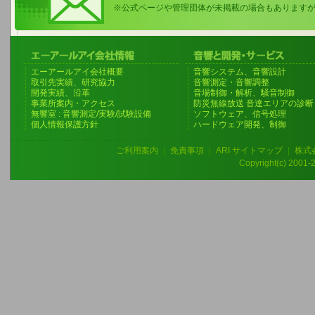
※公式ページや管理団体が未掲載の場合もあります
エーアールアイ会社概要
音響システム、音響設計
取引先実績、研究協力
音響測定・音響調整
開発実績、沿革
音場制御・解析、騒音制御
事業所案内・アクセス
防災無線放送 音達エリアの診断
無響室 : 音響測定/実験/試験設備
ソフトウェア、信号処理
個人情報保護方針
ハードウェア開発、制御
ご利用案内
|
免責事項
|
ARI サイトマップ
|
株式
Copyright(c) 2001-20