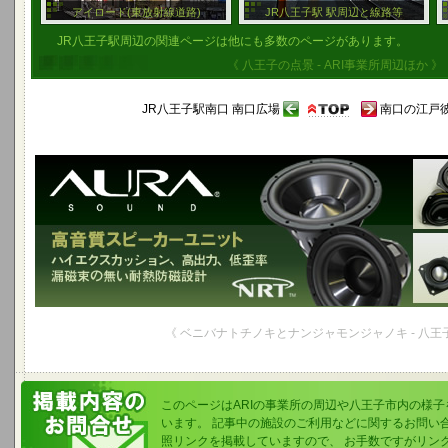
アイロード(東放射線道路)
JR八王子駅 駅周辺と線路等
JR八王子駅周辺の関連ページは他にも多数のページがあります。
《 八王子の点景 - ARI事業所周辺ほか 》
JR八王子駅南口 南口広場
南口の江戸彼
《 ベニバナトチノキとナンジャモンジャノキ - 八王
このページはARIの事業所の周辺や八王子市内の様
います。 記事中の施設のご利用などに関するお問い
照リンクを掲載していますので、 お手数ですがリン