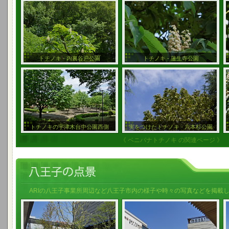
トチノキ - 内裏谷戸公園
トチノキ - 蓮生寺公園
トチノキの宇津木台中公園西側
実をつけたトチノキ - 六本杉公園
《 ベニバナトチノキ の関連ページ 》
ARIの八王子事業所周辺など八王子市内の様子や時々の写真などを掲載