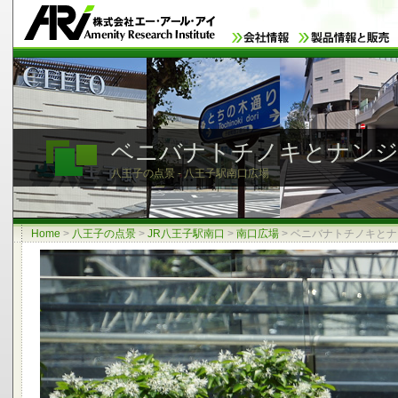
ベニバナトチノキとナン
八王子の点景 - 八王子駅南口広場
Home
>
八王子の点景
>
JR八王子駅南口
>
南口広場
>
ベニバナトチノキとナ