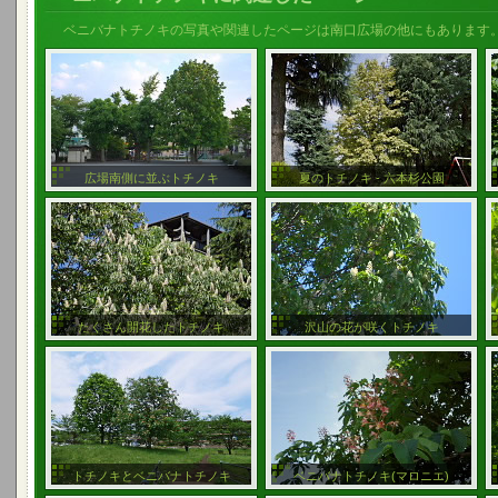
ベニバナトチノキの写真や関連したページは南口広場の他にもあります
広場南側に並ぶトチノキ
夏のトチノキ - 六本杉公園
たくさん開花したトチノキ
沢山の花が咲くトチノキ
トチノキとベニバナトチノキ
ベニバナトチノキ(マロニエ)