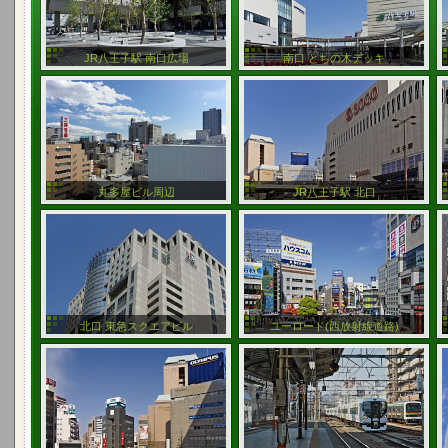
JR八王子駅 南口広場
南口 とちの木デッキ
丸多屋ビル周辺
JR八王子駅 北口
北口 東急スクエアビル
ユーロード(西放射線道路)