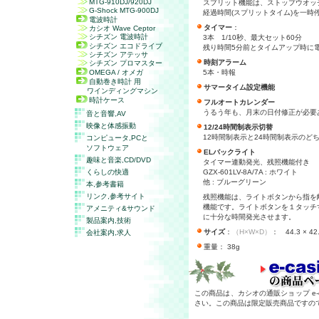
MTG-910DJ/920DJ
スプリット機能は、ストップウオッ
G-Shock MTG-900DJ
経過時間(スプリットタイム)を一時
電波時計
タイマー
：
カシオ Wave Ceptor
シチズン 電波時計
3本 1/10秒、最大セット60分
シチズン エコドライブ
残り時間5分前とタイムアップ時に
シチズン アテッサ
時刻アラーム
シチズン プロマスター
OMEGA / オメガ
5本・時報
自動巻き時計 用
サマータイム設定機能
ワインディングマシン
時計ケース
フルオートカレンダー
うるう年も、月末の日付修正が必要
音と音響,
AV
映像と体感振動
12/24時間制表示切替
12時間制表示と24時間制表示のど
コンピュータ,
PC
と
ソフトウェア
ELバックライト
趣味と音楽,
CD/DVD
タイマー連動発光、残照機能付き
くらしの快適
GZX-601LV-8A/7A : ホワイト
他 : ブルーグリーン
本,参考書籍
リンク,参考サイト
残照機能は、ライトボタンから指を
機能です。ライトボタンを１タッチ
アメニティ&サウンド
に十分な時間発光させます。
製品案内,技術
サイズ
：
（H×W×D）
： 44.3 × 42.
会社案内,求人
重量： 38g
この商品は、カシオの通販ショップ e-c
さい。この商品は限定販売商品ですの