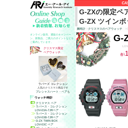
CA
G-ZX
の限定ペ
G-ZX
ツインボ
腕時計
>
クリスマスのペアウォッチ
>G
G-
オンライン販売、通販のキャンペー
ン、新製品、ご購入のポイントなどを
ご案内しています。
LOV
クリスマス限定
ペアウォッチ
各\
ラバーズ コレクション
人気のクリスマス商品です
プレシャスハート・ペア
も
ウォッチ/時計
クリスマス ペア
ラバース・コレクション
LOV-03A-7JR
ペア
ラバース・コレクション
LOV-03B-7JR
ペア
G-ZX TWIN BOX
LOV-03C
ペア