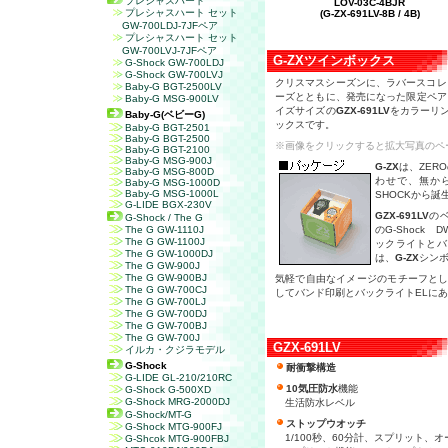
プレシャスハート
LOV-03C-4BJR
プレシャスハート セット
(G-ZX-691LV-8B / 4B)
GW-700LDJ-7JF
ペア
プレシャスハート セット
GW-700LVJ-7JF
ペア
G-ZX
ツインボックス
G-Shock GW-700LDJ
G-Shock GW-700LVJ
クリスマスシーズンに、ラバースコレ
Baby-G BGT-2500LV
ーズとともに、発売になった限定ペア
Baby-G MSG-900LV
イズサイズの
GZX-691LV
をカラーリ
Baby-G(ベビーG)
ックスです。
Baby-G BGT-2501
Baby-G BGT-2500
※画像をクリックすると拡大写真のペ
Baby-G BGT-2100
Baby-G MSG-900J
G-ZX
は、ZER
Baby-G MSG-800D
わせで、無から
Baby-G MSG-1000D
Baby-G MSG-1000L
SHOCKから
G-LIDE BGX-230V
GZX-691LV
のベ
G-Shock / The G
The G GW-1110J
のG-Shock 
The G GW-1100J
ックライトとバ
The G GW-1000DJ
は、
G-ZX
シン
The G GW-900J
The G GW-900BJ
気軽で自由なイメージのモチーフと
The G GW-700CJ
してバンド印刷とバックライトELに
The G GW-700LJ
The G GW-700DJ
The G GW-700BJ
The G GW-700J
GZX-691LV
イルカ・クジラモデル
G-Shock
耐衝撃構造
G-LIDE GL-210/210RC
10気圧防水
機能
G-Shock G-500XD
G-Shock MRG-2000DJ
生活防水レベル
G-Shock/MT-G
ストップウオッチ
G-Shock MTG-900FJ
1/100秒、60分計、スプリット、
G-Shcok MTG-900FBJ