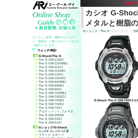
CASIO 
カシオ
G-Shoc
メタルと樹脂
G
ショック
>
The G
>
GW-700CJ
|
GW
オンライン販売、通販のキャンペー
ン、新製品、ご購入のポイントなどを
ご案内しています。
ウォッチ/時計
G-Shock/The G
The G GW-1200J
The G GW-1100RBJ
The G GW-1110J
The G GW-1100BJ
The G GW-1100J
The G GW-1000DJ
The G GW-900RBJ
The G GW-900BJ
The G GW-900J
The G GW-700RBJ
The G GW-700DCJ
The G GW-700BJ
G-Shock The G GW-700CJ-1J
The G GW-700DJ
The G GW-700J
アルティメット フォース
The G GW-300MJ
The G GW-520J
The G GW-510J
G
ショック
/G-Shock
G-LIDE GL-220 04'夏
ブラック スポッツ