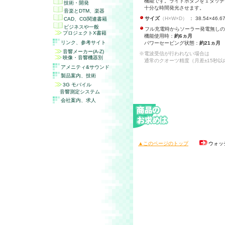
機能です。ライトボタンを１タッチ
技術・開発
十分な時間発光させます。
音楽とDTM、楽器
サイズ
（H×W×D）
： 38.54×46.6
CAD、CG関連書籍
ビジネスや一般
フル充電時からソーラー発電無しの
プロジェクトX書籍
機能使用時：
約6ヵ月
リンク、参考サイト
パワーセービング状態：
約21ヵ月
音響メーカー(A-Z)
※電波受信が行われない場合は
映像・音響機器別
通常のクオーツ精度（月差±15秒以
アメニティ&サウンド
製品案内、技術
3G モバイル
音響測定システム
会社案内、求人
▲このページのトップ
ウォッ