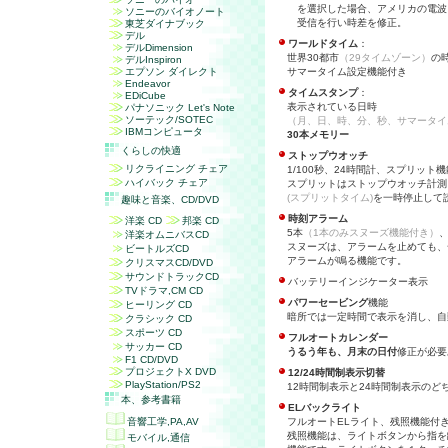
を選択した場合、アメリカの電波
ソニーのバイオノート
受信を行い時差を修正。
東芝ダイナブック
デル
ワールドタイム
：
デル
Dimension
世界30都市
（29タイムゾーン）
の
デル
Inspiron
エプソン ダイレクト
サマータイム設定機能付き
Endeavor
タイムスタンプ
：
EDiCube
表示されている日時
パナソニック
Let's Note
ソーテック/SOTEC
（月、日、時、分、秒、サマータイ
IBMコンピュータ
30本メモリー
くらしの快適
ストップウオッチ
リクライニング チェア
1/100秒、24時間計、スプリット
ハイバック チェア
スプリットはストップウオッチ計測
(スプリットタイム)
を一時停止して
趣味と音楽、
CD/DVD
時刻アラーム
洋楽 CD
邦楽 CD
5本
（1本のみスヌーズ機能付き）
洋楽オムニバスCD
スヌーズは、アラームを止めても、
ビートルズCD
アラームが鳴る機能です。
クリスマス
CD/DVD
サウンドトラックCD
バッテリーインジケーター表示
TVドラマ,CM CD
パワーセービング
機能
ヒーリング CD
暗所では一定時間で表示を消し、自
クラシック CD
スポーツ CD
フルオートカレンダー
サッカー CD
うるう年も、月末の日付
修正が必要
F1 CD/DVD
プロジェクト
X DVD
12/24時間制表示切替
PlayStation/PS2
12時間制表示と24時間制表示のど
本、参考書籍
ELバックライト
音響工学,PA,AV
フルオートELライト、残照機能付
残照機能は、ライトボタンから指を
モバイル,通信