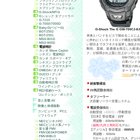
ブラジリアンフロッグマン
ファイアー パッケージ
スプリング コレクション
G-Shock/MT-G
Gショック タフソーラー
G-7210
G-7000/7000D
Baby-G(ベビーG)
G-Shock The G GW-700CJ-8J
BGT-2502
BGT-2501
本体とバンドをビスで留めることに
MSG-901D
に外れにくいタイトロック構造が採
MSG-900D
い部分までタフネスを追求し強化されて
電波時計
剛性、質感、装着感を両立した鍛造
カシオ Wave Ceptor
ク」が採用され上質に仕上がっていま
シチズン 電波時計
GW-700
カシオ スポーツ・ギア
の革バンド
シチズン エコドライブ
シチズン プロマスター
季限定のBL
OMEGA / オメガ
ダードタイ
GUCCI / グッチ
700DJ
がラ
フォリフォリ
自動巻時計用
耐衝撃構造
ワインディング・マシン
20気圧防水
機能
時計収納ケース
コレクション・ボックス
タフソーラー
音と音響,
AV
大容量ソーラー充電システム
映像と体感振動
電波受信
機能：
コンピュータ、
PC
と
自動受信
（4回/日）
/手動受信
ソフトウェア
【日本】受信電波：
JJY
周波数：40kHz/60kHz
NECビジネスPC
NECビジネス系ノート
（
福島/九州２局対応
モデル）
富士通 FMV
【アメリカ】受信電波：
WWVB
FMV-DESKPOWER
周波数： 60kHz
FMV-BIBLO
※ホームタイム設定でLA、デンバ
ソニーのバイオ