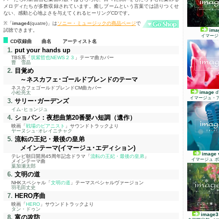
メロディたちが多数収録されています。癒しブームという言葉では語りつくせ
ない、感動と心地よさを与えてくれるヒーリングCDです。
※「
image4
(quatre)
」は
ソニー・ミュージックの商品ページ
で
試聴できます。
ima
イマージ
CD収録曲 曲名 アーティスト名
1.
put your hands up
TBS系「
筑紫哲也NEWS２３
」テーマ曲カバー
曹 雪晶
2.
目覚め
～ネスカフェ･ゴールドブレンドのテーマ
ネスカフェゴールドブレンドCM曲カバー
image
d
小松亮太
イマージュ・
3.
サリー･ガーデンズ
イム･ヒョンジュ
4.
ショパン：夜想曲第20番嬰ハ短調
（遺作）
映画「
戦場のピアニスト
」サウンドトラックより
ヤーヌシュ･オレイニチャク
5.
流転の王妃・最後の皇弟
メインテーマ
(イマージュ･エディション)
image 
テレビ朝日開局45周年記念ドラマ「
流転の王妃・最後の皇弟
」
イマージュ 
メインテーマ曲
葉加瀬太郎
6.
文明の道
NHKスペシャル「
文明の道
」テーマスペシャルヴァージョン
羽毛田丈史
7.
HERO
序曲
映画「
HERO
」サウンドトラックより
タン・ドゥン
image3
8.
富の攻防