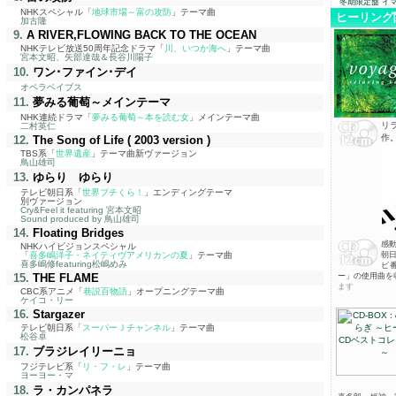
冬期限定盤 イ
NHKスペシャル「
地球市場～富の攻防
」テーマ曲
ヒーリング
加古隆
9.
A RIVER,FLOWING BACK TO THE OCEAN
NHKテレビ放送50周年記念ドラマ「
川、いつか海へ
」テーマ曲
宮本文昭、矢部達哉＆長谷川陽子
10.
ワン･ファイン･デイ
オペラベイブス
11.
夢みる葡萄～メインテーマ
NHK連続ドラマ「
夢みる葡萄～本を読む女
」メインテーマ曲
リ
二村英仁
作
12.
The Song of Life
( 2003 version )
TBS系「
世界遺産
」テーマ曲新ヴァージョン
鳥山雄司
13.
ゆらり ゆらり
テレビ朝日系「
世界プチくら！
」エンディングテーマ
別ヴァージョン
Cry&Feel it featuring 宮本文昭
Sound produced by 鳥山雄司
14.
Floating Bridges
感動
NHKハイビジョンスペシャル
「
喜多嶋洋子・ネイティヴアメリカンの夏
」テーマ曲
朝
喜多嶋修featuring松嶋めみ
ビ
15.
THE FLAME
ー」の使用曲を
ます
CBC系アニメ「
巷説百物語
」オープニングテーマ曲
ケイコ・リー
16.
Stargazer
テレビ朝日系「
スーパーＪチャンネル
」テーマ曲
松谷卓
17.
ブラジレイリーニョ
フジテレビ系「
リ・フ・レ
」テーマ曲
ヨーヨー・マ
18.
ラ・カンパネラ