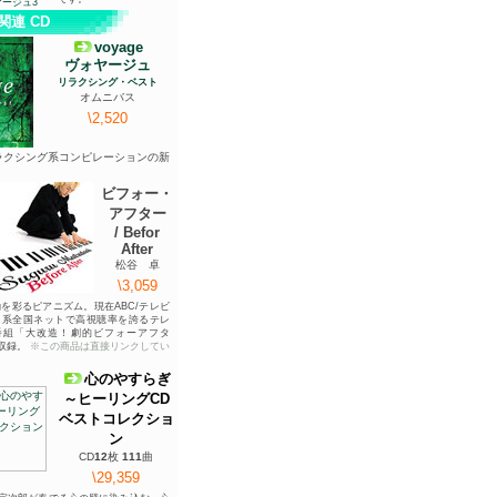
マージュ3
関連
CD
voyage
ヴォヤージュ
リラクシング・ベスト
オムニバス
\
2,520
ラクシング系コンピレーションの新
。
ビフォー・
アフター
/ Befor
After
松谷 卓
\
3,059
を彩るピアニズム。現在ABC/テレビ
日系全国ネットで高視聴率を誇るテレ
番組「大改造！劇的ビフォーアフタ
収録。
※この商品は直接リンクしてい
心のやすらぎ
～ヒーリング
CD
ベストコレクショ
ン
CD
12
枚
111
曲
\
29,359