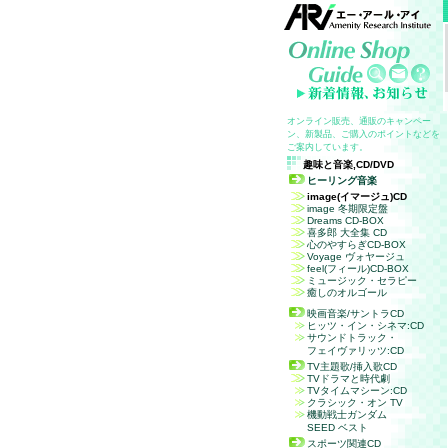
オンライン販売、通販のキャンペー
ン、新製品、ご購入のポイントなどを
ご案内しています。
趣味と音楽,
CD/DVD
ヒーリング音楽
image
(イマージュ)
CD
image
冬期限定盤
Dreams CD-BOX
喜多郎 大全集 CD
心のやすらぎCD-BOX
Voyage
ヴォヤージュ
feel
(フィール)
CD-BOX
ミュージック・セラピー
癒しのオルゴール
映画音楽/サントラ
CD
ヒッツ・イン・シネマ:
CD
サウンドトラック・
フェイヴァリッツ:
CD
TV
主題歌/挿入歌
CD
TV
ドラマと時代劇
TV
タイムマシーン:
CD
クラシック・オン TV
機動戦士ガンダム
SEED ベスト
スポーツ関連
CD