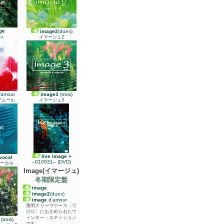
ge
image2
(duex)
ュ
イマージュ2
'amour
image3
(trois)
アムール
イマージュ3
live image +
vocal
--010531--
(DVD)
ボーカル
Image
(イマージュ)
冬期限定盤
image
image2
(duex)
image
d'amour
透明スリーヴケース
（雪
模様）
におさめられたウ
ィンター・エディション
(trois)
です。