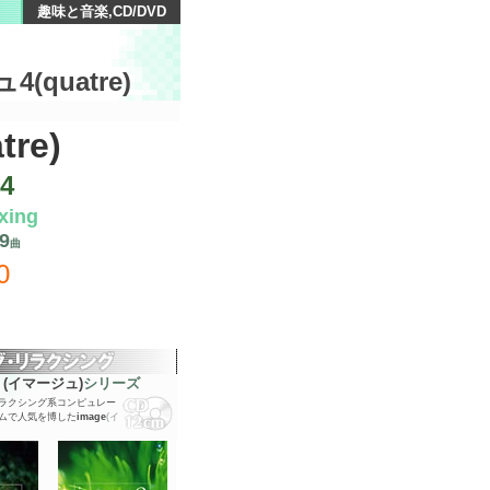
趣味と音楽
,CD/DVD
ュ
4(quatre)
tre)
4
xing
9
曲
0
e
(イマージュ)
シリーズ
ラクシング系コンピュレー
ムで人気を博した
image
(イ
。