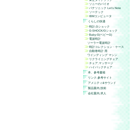
ソニーのバイオ
パナソニック
Let's Note
ソーテック
IBMコンピュータ
くらしの快適
時計,Gショック
G-SHOCK/Gショック
Baby-G(ベビーG)
電波時計
ソーラー電波時計
時計コレクション・ケース
自動巻時計 用
ワインディング マシン
リクライニングチェア
チェア,マッサージ
ハイバックチェア
本、参考書籍
リンク,参考サイト
アメニティ&サウンド
製品案内,技術
会社案内,求人