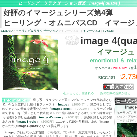
ヒーリング・リラクゼーション音楽
image4
(
quatre
)
好評のイマージュシリーズ第
4
弾
ヒーリング・オムニバス
CD
イマージ
CD/DVD
>
ヒーリング＆リラクゼーション
>イマージュ
4
|
イマージュ
3
|
TV&CM
image 4
(qua
イマージュ 
emortional ＆ rela
1
オムニバス
(
2004/1/21
)
全
2,73
\
SICC-181
心ふるえる、癒される……あの映像の感動が甦る
癒し系、リラクシング系コンピレーションの代名詞とし
て、今なお支持され続けるファースト「
image
」
（2000年）
、第二弾としてこ
Imag
のジャンルの音楽を定番化させた「
image2 deux
」
（2001年）
、シリーズで初
ヒーリング、リ
めて切り口を「愛」として代表的メンバー揃い踏みによるオリジナル録音が行
ション・アルバ
われ好評を博した企画盤「
image d'amour
」
（2001年）
、原点回帰した安心感
マージュ)
です
あふれる「
image3 trois
」
（2003年）
……そして2004年初頭。あの「image」
がふたたび
image4 quatre
となって姿を現します。
「image」の顔となった加古隆、小松亮太、ゴンチチ、葉加瀬太郎といったメン
バーたちの新曲含む楽曲の数々はもちろん、日々に潤いをもたらす心に染みる