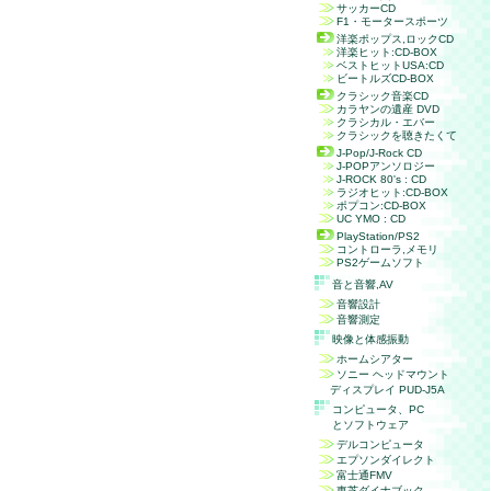
サッカー
CD
F1
・モータースポーツ
洋楽ポップス,ロック
CD
洋楽ヒット:
CD-BOX
ベストヒット
USA
:
CD
ビートルズ
CD-BOX
クラシック音楽
CD
カラヤンの遺産
DVD
クラシカル・エバー
クラシックを聴きたくて
J-Pop/J-Rock CD
J-POP
アンソロジー
J-ROCK 80's : CD
ラジオヒット:CD-BOX
ポプコン:CD-BOX
UC YMO :
CD
PlayStation/PS2
コントローラ,メモリ
PS2
ゲームソフト
音と音響,
AV
音響設計
音響測定
映像と体感振動
ホームシアター
ソニー ヘッドマウント
ディスプレイ PUD-J5A
コンピュータ、
PC
とソフトウェア
デルコンピュータ
エプソンダイレクト
富士通FMV
東芝ダイナブック