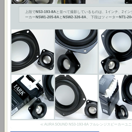
上段で
NS3-193-8A
と並べて撮影しているものは、1インチ、2イン
ーカー
NSW1-205-8A
と
NSW2-326-8A
、 下段はツィーター
NT1-20
≪ AURA SOUND NS3-193-8A フルレンジスピーカー