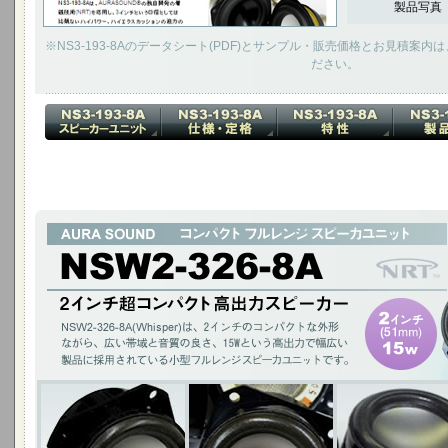
製品写真
※NS3-193-8Aのデータシート(PDF)とサンプル・販売価格とお見積案
ださい。
2インチ超コンパクト 高出力スピーカー
NSW2-326-8A(Whisper)は、2インチのコンパクトな外形ながら、広い
幅広い製品に採用されている小型フルレンジスピーカユニットです。
2インチ(51mm)15W / チタニウムコーン