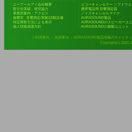
エーアールアイ会社概要
エコーキャンセラー ソフトウェ
取引先実績、研究協力
携帯電話用 音響測定器
事業所案内・アクセス
ノイズキャンセルマイク
無響室 : 音響測定/実験/試験設備
AURASOUND製品
特定商取引法による表示
AURASOUNDのスピーカーユ
個人情報保護方針
AURASOUNDの振動ユニット
ご利用案内
|
免責事項
|
AURASOUND製品情報のサイトマ
Copyright(c) 2001-20