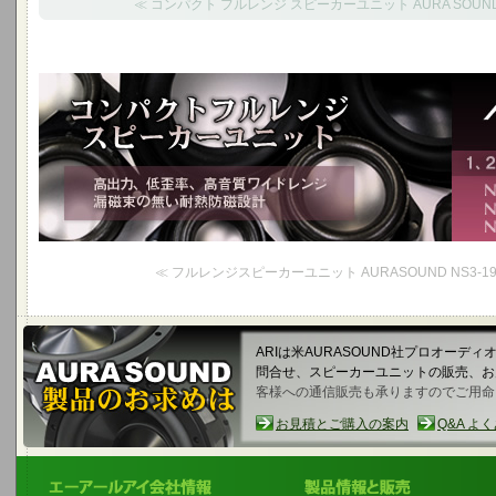
≪ コンパクト フルレンジ スピーカーユニット AURA SOUND N
コンパクトフルレンジスピーカーユニット
高出力、低歪率、高音質ワイドレンジ、漏磁束の無い耐熱防磁設計
1,2,3インチコンパクトフルレンジ
≪ フルレンジスピーカーユニット AURASOUND NS3-193-
ARIは米AURASOUND社プロオーデ
問合せ、スピーカーユニットの販売、
客様への通信販売も承りますのでご用命
お見積とご購入の案内
Q&A よ