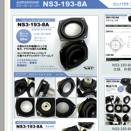
小型ながら中低域にレンジを拡大、クラスを超え
た広帯域。
コンパクトなフルレンジとして小型マルチウェイ
のウーファーとして
ハイエクスカッション ハイパワー、低歪み 防磁設
計
3インチ(70mm) 20W
NS3-193-8
仕様、外形
NS3-193-8