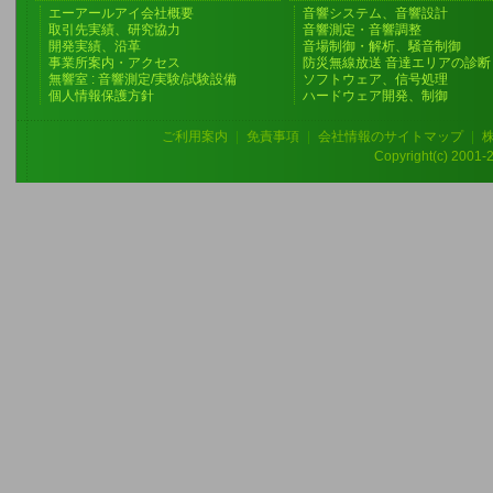
エーアールアイ会社概要
音響システム、音響設計
取引先実績、研究協力
音響測定・音響調整
開発実績、沿革
音場制御・解析、騒音制御
事業所案内・アクセス
防災無線放送 音達エリアの診断
無響室 : 音響測定/実験/試験設備
ソフトウェア、信号処理
個人情報保護方針
ハードウェア開発、制御
ご利用案内
|
免責事項
|
会社情報のサイトマップ
|
Copyright(c) 2001-20