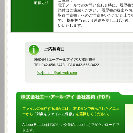
ご注意：
電子メールでのお問い合わせ時に、履歴書
添付はご遠慮ください。 履歴書の提出を
取得同意書」へのご同意をいただいた上で
で、 採用担当者より連絡を差し上げた後
いいたします。
ご応募窓口
株式会社エーアールアイ 求人採用担当
TEL 042-656-3473 FAX 042-656-3422
recruit@ari-web.com
ファイルに保存する場合には、 右ボタンで表示されたメニュ
ーから
「対象をファイルに保存」
を選択してください。
Adobe Readerは右のリンク先(Adobe Inc.)でダウンロードで
きます。