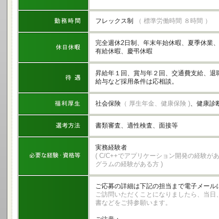
フレックス制
（ 標準労働時間 ８時間 ）
完全週休2日制、年末年始休暇、夏季休業
有給休暇、慶弔休暇
昇給年１回、賞与年２回、交通費支給、退
給与など採用条件は応相談。
社会保険
（ 厚生年金、健康保険 )
、健康診
書類審査、適性検査、面接等
実務経験者
( C/C++でアプリケーション開発の経験が
グラムの経験がある方 )
ご応募の詳細は下記の担当まで電子メール
ご訪問いただくことになりましたら、当日、
書などをご持参願います。