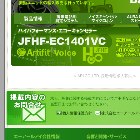
Artifit | Voice
高速H∞フィルタを使った高性能な
エコーキャンセラーのソフトウエア製品(D
によって良好な音声通話システムを実現します。
≪ 製品開発、製
≪ ARI CO.,LTD. 採用情報 求人募集 ≫
求人、募集に関する掲載内容についてご不明な点な
当窓口までお問い合わせください。
個人情報保護方針
株式会社エーアールア