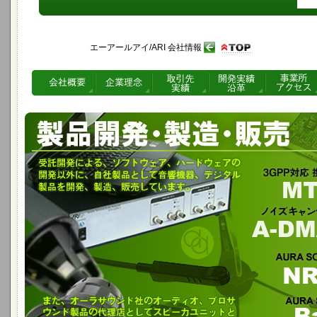
エーアールアイ/ARI 会社情報
受託開発によるソフト、ハード開発以外に音響機器製品を開発、製造、販売
ド社のプロオーディオ製品の代理店として、スピーカユニット、振動ユニッ
3GPP対応携帯電話開発用オーディオアナライザ
MTA-02WB-S
ノイズキャンセルマイクロホンモジュール
A-DMA-001/002
AURA SOUND のスピーカーユニット
NRT & Whisper Technology
AURA SOUND の体感振動ユニット
BassShaker