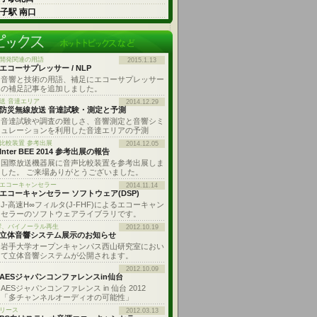
王子駅 南口
開発関連の用語
2015.1.13
エコーサプレッサー / NLP
音響と技術の用語、補足にエコーサプレッサー
の補足記事を追加しました。
送 音達エリア
2014.12.29
防災無線放送 音達試験・測定と予測
音達試験や調査の難しさ、音響測定と音響シミ
ュレーションを利用した音達エリアの予測
比較装置 参考出展
2014.12.05
Inter BEE 2014 参考出展の報告
国際放送機器展に音声比較装置を参考出展しま
した。 ご来場ありがとうございました。
: エコーキャンセラー
2014.11.14
エコーキャンセラー ソフトウェア(DSP)
J-高速H∞フィルタ(J-FHF)によるエコーキャン
セラーのソフトウェアライブラリです。
響、バイノーラル再生
2012.10.19
立体音響システム展示のお知らせ
岩手大学オープンキャンパス西山研究室におい
て立体音響システムが公開されます。
2012.10.09
AESジャパンコンファレンスin仙台
AESジャパンコンファレンス in 仙台 2012
「多チャンネルオーディオの可能性」
リース
2012.03.13