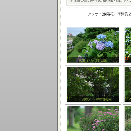
宇津貫公園の芝生広場の園路脇に並ぶ
アジサイ(紫陽花) - 宇津貫
紫陽花 - 宇津貫公園
ウツギ(空木) - 宇津貫公園