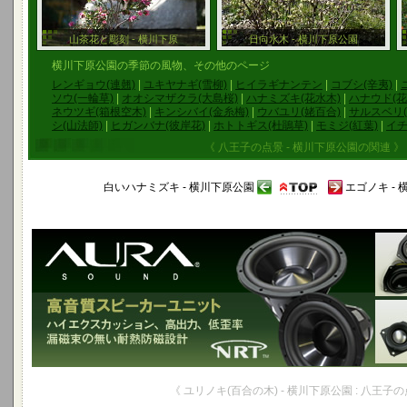
山茶花と彫刻 - 横川下原
日向水木 - 横川下原公園
横川下原公園の季節の風物、その他のページ
レンギョウ(連翹)
|
ユキヤナギ(雪柳)
|
ヒイラギナンテン
|
コブシ(辛夷)
|
ソウ(一輪草)
|
オオシマザクラ(大島桜)
|
ハナミズキ(花水木)
|
ハナウド(花
ネウツギ(箱根空木)
|
キンシバイ(金糸梅)
|
ウバユリ(姥百合)
|
サルスベリ(
シ(山法師)
|
ヒガンバナ(彼岸花)
|
ホトトギス(杜鵑草)
|
モミジ(紅葉)
|
イチ
《 八王子の点景 - 横川下原公園の関連 》
白いハナミズキ - 横川下原公園
エゴノキ -
《 ユリノキ(百合の木) - 横川下原公園 : 八王子の