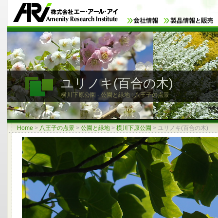
ユリノキ(百合の木)
横川下原公園 - 公園と緑地 : 八王子の点景
Home
>
八王子の点景
>
公園と緑地
>
横川下原公園
>
ユリノキ(百合の木)