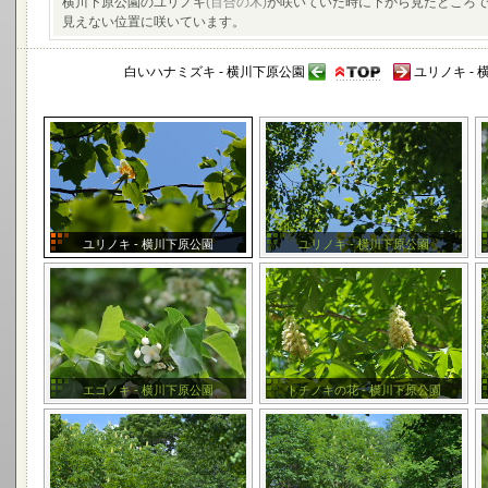
横川下原公園のユリノキ
(百合の木)
が咲いていた時に下から見たところで
見えない位置に咲いています。
白いハナミズキ - 横川下原公園
ユリノキ -
ユリノキ - 横川下原公園
ユリノキ - 横川下原公園
エゴノキ - 横川下原公園
トチノキの花 - 横川下原公園