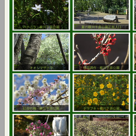
ハナニラ - 横川下原公園
夏の横川下原公園正面入口
オオシマザクラ
赤花満作 - 横川下原公園
紅白の梅 - 横川下原公園
ヤマブキ - 横川下原公園