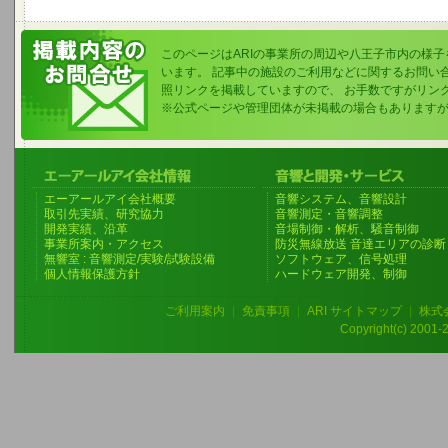
このページはARIの事業所の周辺や八王子市内の様
います。 記事中の施設のご利用などに関するお問い
照リンクを掲載していますので、 お手数ですがリン
※公式ページや管理団体が未掲載の場合もあります
エーアールアイ会社概要
音響システム、音響設計
取引先実績、研究協力
音響測定・音響調整
開発実績、沿革
音場制御・解析、騒音制御
事業所案内・アクセス
防災無線放送 音達エリアの診断
無響室 : 音響測定/実験/試験設備
ソフトウェア、信号処理
個人情報保護方針
ハードウェア開発、制御
ご利用案内
|
免責事項
|
ARI サイトマップ
|
株式
Copyright(c) 2001-20