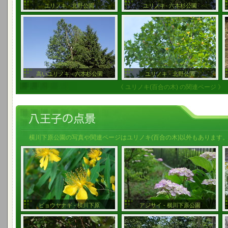
ユリノキ - 北野公園
ユリノキ- 六本杉公園
高いユリノキ - 六本杉公園
ユリノキ - 北野公園
《 ユリノキ(百合の木) の関連ページ 》
横川下原公園の写真や関連ページはユリノキ(百合の木)以外もあります
ビョウヤナギ - 横川下原
アジサイ - 横川下原公園