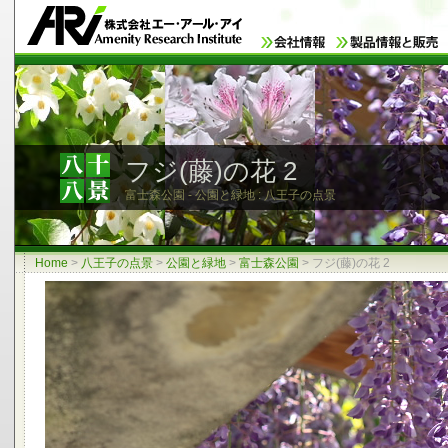
フジ(藤)の花 2
富士森公園 - 公園と緑地 : 八王子の点景
Home
>
八王子の点景
>
公園と緑地
>
富士森公園
>
フジ(藤)の花 2