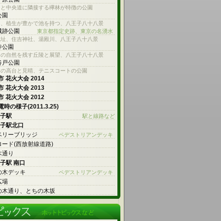
川と中央道に隣接する欅林が特徴の公園
公園
川、植生が豊かで池を持つ、八王子八十八景
城跡公園
東京都指定史跡、東京の名湧水
城址、住吉神社、湯殿川、八王子八十八景
寺公園
内の自然を残す丘陵と展望、八王子八十八景
谷戸公園
林の高台と見晴、テニスコートの公園
 花火大会 2014
 花火大会 2013
 花火大会 2012
時の様子(2011.3.25)
王子駅
駅と線路など
王子駅北口
ベリーブリッジ
ペデストリアンデッキ
ロード(西放射線道路)
木通り
王子駅 南口
の木デッキ
ペデストリアンデッキ
広場
の木通り、とちの木坂