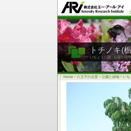
トチノキ(栃
いちょう公園 - 公園と緑地
Home
>
八王子の点景
>
公園と緑地
>
いち