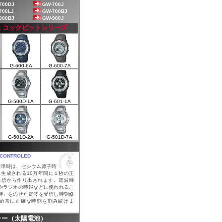
700DJ
GW-700J
700LJ
GW-700BJ
900BJ
GW-900J
k
コックピットシリーズ
G-600-6A
G-600-7A
G-500D-1A
G-601-1A
G-501D-2A
G-501D-7A
 CONTROLED
標準時は、セシウム原子時
ら生成される10万年間に１秒の正
発信から作り出されます。電波時
やラジオの時報などに使われるこ
時」をのせた電波を受信し時刻修
め常に正確な時刻を刻み続けま
ラー
（太陽電池）