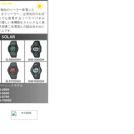
 SOLAR
オ独自のソーラー発電シス
「タフソーラー」は蛍光灯のわず
光でも発電するソーラーパネル
の激しい各機能をストレスなく使
大容量二次電池との組み合わせに
テムです。
R SOLAR
G-5600GH
GW-300GH
G-5700GH
GW-500GH
ベーシックモデル
G-2800
G-5600
G-5700
G-7000D