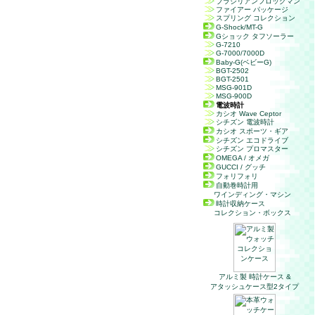
ブラジリアンフロッグマン
ファイアー パッケージ
スプリング コレクション
G-Shock/MT-G
Gショック タフソーラー
G-7210
G-7000/7000D
Baby-G(ベビーG)
BGT-2502
BGT-2501
MSG-901D
MSG-900D
電波時計
カシオ Wave Ceptor
シチズン 電波時計
カシオ スポーツ・ギア
シチズン エコドライブ
シチズン プロマスター
OMEGA / オメガ
GUCCI / グッチ
フォリフォリ
自動巻時計用
ワインディング・マシン
時計収納ケース
コレクション・ボックス
アルミ製 時計ケース &
アタッシュケース型2タイプ