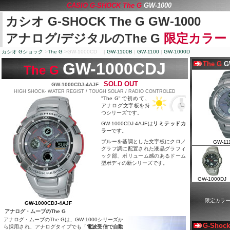
CASIO G-SHOCK The G
GW-1000
カシオ
G-SHOCK The G GW-1000
アナログ/デジタルの
The G
限定カラー
カシオ
G
ショック
>
The G
>
GW-1000CD
|
GW-1100B
|
GW-1100
|
GW-1000D
GW-1000CDJ
The G
G
The G
SOLD OUT
GW-1000CDJ-4AJF
HIGH SHOCK- WATER REGIST / TOUGH SOLAR / RADIO CONTROLED
"The G"で初めて、
アナログ文字板を持
つシリーズです。
GW-1000CDJ-4AJFは
リミテッドカ
ラー
です。
ブルーを基調とした文字板にクロノ
GW-11
グラフ調に配置された液晶グラフィ
ック部、ボリューム感のあるドーム
型ボディの新シリーズです。
GW-1000DJ
限定カラーG
GW-1000CDJ-4AJF
アナログ・ムーブの
The G
アナログ・ムーブの
The G
は、
GW-1000
シリーズか
G-Shock
ら採用され、アナログタイプでも「
電波受信で自動