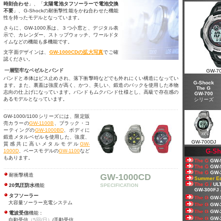
時刻合わせ
」、「
太陽電池タフソーラーで電池交換
不要
」、G-Shockの耐衝撃性能をかね合わせた機能
性を持ったモデルとなっています。
さらに、
GW-1000
系は、３つ小窓と、デジタル表
示で、カレンダー、ストップウォッチ、ワールドタ
イムなどの機能も多機能です。
文字面デザインは、
GW-1000CD
の拡大写真
でご確
認ください。
一層堅牢なベゼルとバンド
GW-70
バンドと本体はビス止めされ、落下衝撃時などでも外れにくい構造になってい
G-Shock
ます。また、裏蓋は強度が高く、かつ、美しい、鍛造のバックを使用した本物
The G
志向の仕上げになっています。バンドもムクバンド仕様とし、高級で存在感の
GW-700
あるモデルとなっています。
シリーズ
GW-1000/1100シリーズには、限定販
売カラーの
GW-1100B
、ブラック・コ
ーティングの
GW-1000BD
、ボディに
鍛造メタルベゼルを使用した、強度、
GW-700DJ
質感共に高いメタルモデル
GW-
G-Sh
1000D
、ベースモデルの
GW-1100
など
もあります。
The G
GW-
The G
GW-
The G
GW-
耐衝撃構造
GW-1000CD
Summer Ed
The G /
UL
20気圧防水
機能
SPECIFICATION
GW-300FJ
タフソーラー
The G
GW-
大容量ソーラー充電システム
The G
GW-
The G
GW-
電波受信
機能：
The G
GW-
自動受信
（5回/日）
/手動受信