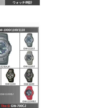
ウォッチ
/
時計
W-1000/1100/1110
GW-1110J
GW-1110J
10J-8AJF
GW-1100
GW-1100
W-1100BJ
GW-1100BJ
 The G
GW-700CJ