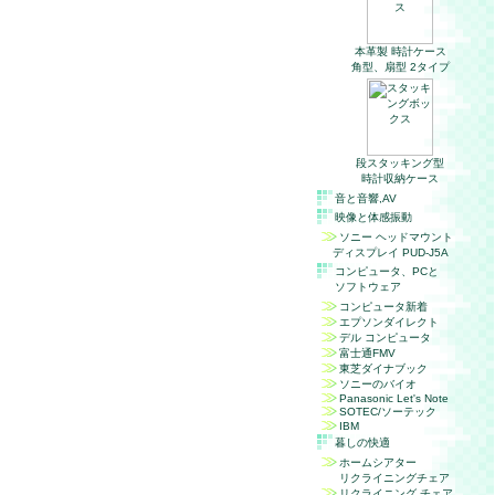
本革製 時計ケース
角型、扇型 2タイプ
段スタッキング型
時計収納ケース
音と音響,
AV
映像と体感振動
ソニー ヘッドマウント
ディスプレイ PUD-J5A
コンピュータ、
PC
と
ソフトウェア
コンピュータ新着
エプソンダイレクト
デル コンピュータ
富士通FMV
東芝ダイナブック
ソニーのバイオ
Panasonic Let's Note
SOTEC/ソーテック
IBM
暮しの快適
ホームシアター
リクライニングチェア
リクライニング チェア