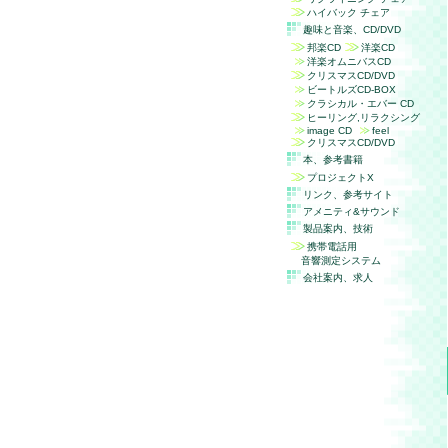
ハイバック チェア
趣味と音楽、
CD/DVD
邦楽
CD
洋楽CD
洋楽オムニバスCD
クリスマスCD/DVD
ビートルズCD-BOX
クラシカル・エバー CD
ヒーリング,リラクシング
image CD
feel
クリスマスCD/DVD
本、参考書籍
プロジェクトX
リンク、参考サイト
アメニティ&サウンド
製品案内、技術
携帯電話用
音響測定システム
会社案内、求人