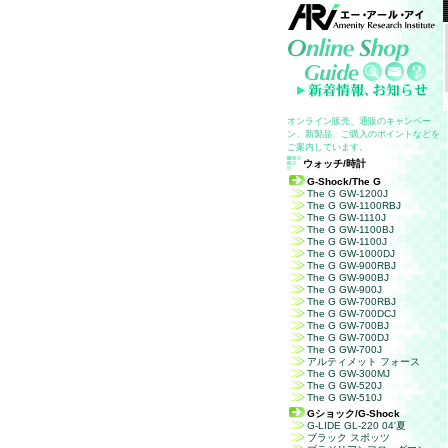
オンライン販売、通販のキャンペー
ン、新製品、ご購入のポイントなどを
ご案内しています。
ウォッチ/時計
G-Shock/The G
The G GW-1200J
The G GW-1100RBJ
The G GW-1110J
The G GW-1100BJ
The G GW-1100J
The G GW-1000DJ
The G GW-900RBJ
The G GW-900BJ
The G GW-900J
The G GW-700RBJ
The G GW-700DCJ
The G GW-700BJ
The G GW-700DJ
The G GW-700J
アルティメット フォース
The G GW-300MJ
The G GW-520J
The G GW-510J
G
ショック
/G-Shock
G-LIDE GL-220 04'夏
ブラック スポッツ