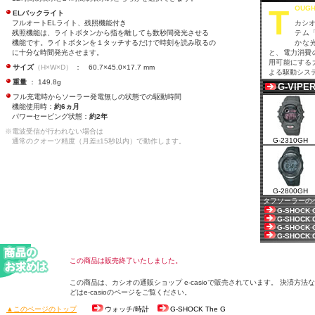
T
OUGH
ELバックライト
フルオートELライト、残照機能付き
カシ
残照機能は、ライトボタンから指を離しても数秒間発光させる
テム
機能です。ライトボタンを１タッチするだけで時刻を読み取るの
かな
に十分な時間発光させます。
と、電力消費
用可能にする
サイズ
（H×W×D）
： 60.7×45.0×17.7 mm
よる駆動シス
重量
： 149.8g
G-VIPE
フル充電時からソーラー発電無しの状態での駆動時間
機能使用時：
約6ヵ月
パワーセービング状態：
約2年
※電波受信が行われない場合は
G-2310GH
通常のクオーツ精度（月差±15秒以内）で動作します。
G-2800GH
タフソーラーの
G-SHOCK 
G-SHOCK 
G-SHOCK 
G-SHOCK 
この商品は販売終了いたしました。
この商品は、カシオの通販ショップ e-casioで販売されています。 決済方法な
どはe-casioのページをご覧ください。
▲このページのトップ
ウォッチ/時計
G-SHOCK The G