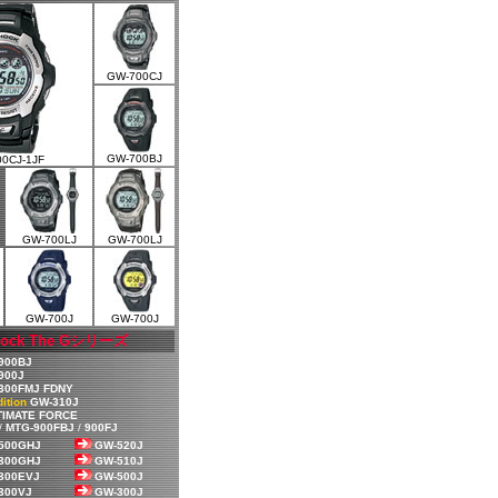
GW-700CJ
GW-700BJ
0CJ-1JF
GW-700LJ
GW-700LJ
GW-700J
GW-700J
ock The G
シリーズ
900BJ
900J
300FMJ FDNY
ition
GW-310J
TIMATE FORCE
/
MTG-900FBJ
/
900FJ
500GHJ
GW-520J
300GHJ
GW-510J
300EVJ
GW-500J
300VJ
GW-300J