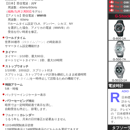
The G
GW-
【日本】受信電波：
JJY
The G
GW-
周波数：40kHz/60kHz
The G
GW-
（
福島/九州２局対応
モデル）
【アメリカ】受信電波：
WWVB
G-Shoc
周波数： 60kHz
※ホームタイム設定でLA、デンバー、シカゴ、NY
を選択した場合、アメリカの電波（WWVB）の
受信を行い時差を修正。
ワールドタイム
G-600-1A
世界30都市
（29タイムゾーン）
の時刻表示
サマータイム設定機能付き
タイマー
タイマー：1/10秒、最大60分、
G-500-7A
オートリピートタイマー：1秒、最大10時間
ストップウオッチ
1/100秒、100分計、スプリット付き
スプリットは、ストップウオッチ計測を継続したまま経過時間
(スプリットタイム)
を一時停止して読取るための機能です。
G-501D-1A
時刻アラーム
電波時計
5本・時報
R
ADIO
バッテリーインジケーター表示
日本
パワーセービング
機能
計か
暗所では一定時間経過で表示を消し、
確な
自動受信も停止し、節電します。
計は、テレビ
の「日本標準
フルオート
カレンダー
正を行なうた
うるう年も、月末の日付修正が必要ありません
す。
12/24時間制表示切替
タフソー
12時間制表示と24時間制表示のどちらかを選択できます。