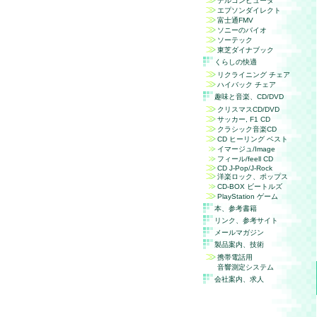
デルコンピュータ
エプソンダイレクト
富士通FMV
ソニーのバイオ
ソーテック
東芝ダイナブック
くらしの快適
リクライニング チェア
ハイバック チェア
趣味と音楽、
CD/DVD
クリスマスCD/DVD
サッカー, F1 CD
クラシック音楽CD
CD ヒーリング ベスト
イマージュ/Image
フィール/feell CD
CD J-Pop/J-Rock
洋楽ロック、ポップス
CD-BOX ビートルズ
PlayStation ゲーム
本、参考書籍
リンク、参考サイト
メールマガジン
製品案内、技術
携帯電話用
音響測定システム
会社案内、求人