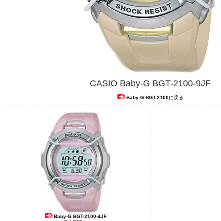
CASIO Baby-G BGT-2100-9JF
Baby-G
BGT-2100
に戻る
Baby-G BGT-2100-4JF