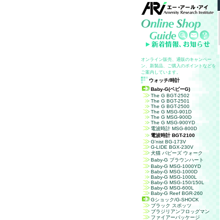
オンライン販売、通販のキャンペー
ン、新製品、ご購入のポイントなどを
ご案内しています。
ウォッチ/時計
Baby-G
(ベビーG)
The G BGT-2502
The G BGT-2501
The G BGT-2500
The G MSG-901D
The G MSG-900D
The G MSG-900YD
電波時計
MSG-800D
電波時計
BGT-2100
G'nist BG-173V
G-LIDE
BGX-230V
犬猫 パピーズ ウォーク
Baby-G
ブラウンハート
Baby-G MSG-1000YD
Baby-G MSG-1000D
Baby-G MSG-1000L
Baby-G MSG-150/150L
Baby-G MSG-600L
Baby-G Reef BGR-260
Gショック/G-SHOCK
ブラック スポッツ
ブラジリアンフロッグマン
ファイアーパッケージ