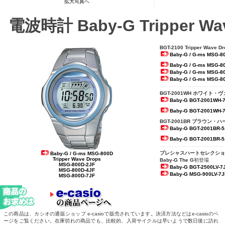
拡大写真へ
電波時計
Baby-G Tripper Wa
BGT-2100 Tripper Wave Dr
Baby-G / G-ms MSG-8
Baby-G / G-ms MSG-8
Baby-G / G-ms MSG-8
Baby-G / G-ms MSG-8
BGT-2001WH
ホワイト・ヴ
Baby-G BGT-2001WH-
Baby-G BGT-2001WH-
BGT-2001BR
ブラウン・ハ
Baby-G BGT-2001BR-5
Baby-G BGT-2001BR-5
プレシャスハートセレクショ
Baby-G / G-ms MSG-800D
Tripper Wave Drops
Baby-G The G
初登場
MSG-800D-2JF
Baby-G BGT-2500LV-7
MSG-800D-4JF
Baby-G MSG-900LV-7J
MSG-800D-7JF
この商品は、カシオの通販ショップ e-casioで販売されています。決済方法などはe-casioのペ
ージをご覧ください。在庫切れの商品でも、比較的、入荷サイクルは早いようで数日後に訪れ