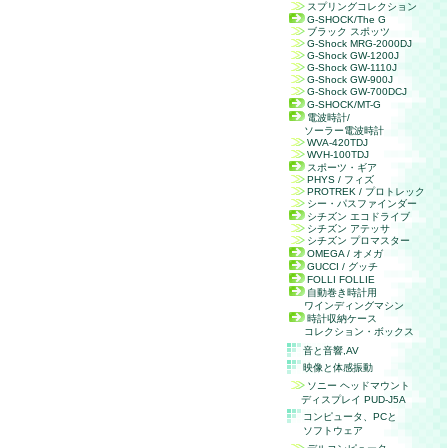
スプリングコレクション
G-SHOCK/The G
ブラック スポッツ
G-Shock MRG-2000DJ
G-Shock GW-1200J
G-Shock GW-1110J
G-Shock GW-900J
G-Shock GW-700DCJ
G-SHOCK/MT-G
電波時計/
ソーラー電波時計
WVA-420TDJ
WVH-100TDJ
スポーツ・ギア
PHYS / フィズ
PROTREK / プロトレック
シー・パスファインダー
シチズン エコドライブ
シチズン アテッサ
シチズン プロマスター
OMEGA / オメガ
GUCCI / グッチ
FOLLI FOLLIE
自動巻き時計用
ワインディングマシン
時計収納ケース
コレクション・ボックス
音と音響,
AV
映像と体感振動
ソニー ヘッドマウント
ディスプレイ PUD-J5A
コンピュータ、
PC
と
ソフトウェア