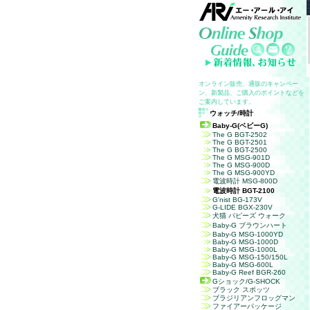
オンライン販売、通販のキャンペー
ン、新製品、ご購入のポイントなどを
ご案内しています。
ウォッチ/時計
Baby-G
(ベビーG)
The G BGT-2502
The G BGT-2501
The G BGT-2500
The G MSG-901D
The G MSG-900D
The G MSG-900YD
電波時計
MSG-800D
電波時計
BGT-2100
G'nist BG-173V
G-LIDE
BGX-230V
犬猫 パピーズ ウォーク
Baby-G
ブラウンハート
Baby-G MSG-1000YD
Baby-G MSG-1000D
Baby-G MSG-1000L
Baby-G MSG-150/150L
Baby-G MSG-600L
Baby-G Reef BGR-260
Gショック/G-SHOCK
ブラック スポッツ
ブラジリアンフロッグマン
ファイアーパッケージ