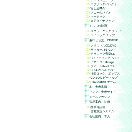
デルコンピュータ
エプソンダイレクト
富士通FMV
ソニーのバイオ
ソーテック
東芝ダイナブック
くらしの快適
リクライニング チェア
ハイバック チェア
趣味と音楽、
CD/DVD
クリスマスCD/DVD
サッカー, F1 CD
クラシック音楽CD
CD ヒーリング ベスト
イマージュ/Image
フィール/feell CD
CD J-Pop/J-Rock
洋楽ロック、ポップス
CD-BOX ビートルズ
PlayStation ゲーム
本、参考書籍
リンク、参考サイト
メールマガジン
製品案内、技術
携帯電話用
音響測定システム
会社案内、求人