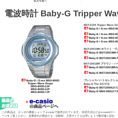
拡大写真へ
電波時計
Baby-G Tripper Wa
BGT-2100 Tripper Wave Dr
Baby-G / G-ms MSG-8
Baby-G / G-ms MSG-8
Baby-G / G-ms MSG-8
Baby-G / G-ms MSG-8
BGT-2001WH
ホワイト・ヴ
Baby-G BGT-2001WH-
Baby-G BGT-2001WH-
BGT-2001BR
ブラウン・ハ
Baby-G BGT-2001BR-5
Baby-G BGT-2001BR-5
プレシャスハートセレクショ
Baby-G / G-ms MSG-800D
Tripper Wave Drops
Baby-G The G
初登場
MSG-800D-2JF
Baby-G BGT-2500LV-7
MSG-800D-4JF
Baby-G MSG-900LV-7J
MSG-800D-7JF
この商品は、カシオの通販ショップ e-casioで販売されています。決済方法などはe-casioのペ
ージをご覧ください。在庫切れの商品でも、比較的、入荷サイクルは早いようで数日後に訪れ