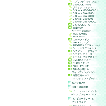
スプリングコレクション
G-SHOCK/The G
ブラック スポッツ
G-Shock MRG-2000DJ
G-Shock GW-1200J
G-Shock GW-1110J
G-Shock GW-900J
G-Shock GW-700DCJ
G-SHOCK/MT-G
電波時計/
ソーラー電波時計
WVA-420TDJ
WVH-100TDJ
スポーツ・ギア
PHYS / フィズ
PROTREK / プロトレック
シー・パスファインダー
シチズン エコドライブ
シチズン アテッサ
シチズン プロマスター
OMEGA / オメガ
GUCCI / グッチ
FOLLI FOLLIE
自動巻き時計用
ワインディングマシン
時計収納ケース
コレクション・ボックス
音と音響,
AV
映像と体感振動
ソニー ヘッドマウント
ディスプレイ PUD-J5A
コンピュータ、
PC
と
ソフトウェア