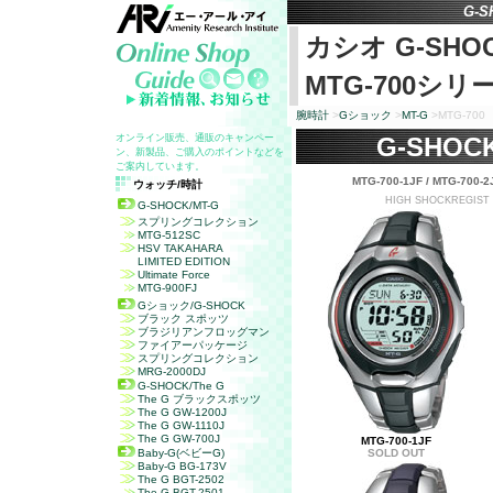
G-S
カシオ
G-SHO
MTG-700
シリ
腕時計
>
G
ショック
>
MT-G
>
MTG-700
オンライン販売、通販のキャンペー
G-SHOCK
ン、新製品、ご購入のポイントなどを
ご案内しています。
MTG-700-1JF / MTG-700-2
ウォッチ/時計
HIGH SHOCKREGIST /
G-SHOCK/MT-G
スプリングコレクション
MTG-512SC
HSV TAKAHARA
LIMITED EDITION
Ultimate Force
MTG-900FJ
Gショック/G-SHOCK
ブラック スポッツ
ブラジリアンフロッグマン
ファイアーパッケージ
スプリングコレクション
MRG-2000DJ
G-SHOCK/The G
The G ブラックスポッツ
The G GW-1200J
The G GW-1110J
The G GW-700J
MTG-700-1JF
Baby-G(ベビーG)
SOLD OUT
Baby-G BG-173V
The G BGT-2502
The G BGT-2501