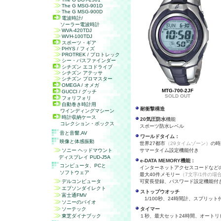
The G MSG-901D
The G MSG-900D
電波時計/
ソーラー電波時計
WVA-420TDJ
WVH-100TDJ
スポーツ・ギア
PHYS / フィズ
PROTREK / プロトレック
シー・パスファインダー
シチズン エコドライブ
シチズン アテッサ
シチズン プロマスター
OMEGA / オメガ
MTG-700-2JF
GUCCI / グッチ
SOLD OUT
フォリフォリ
自動巻き時計用
耐衝撃構造
ワインディングマシーン
時計収納ケース
20気圧防水
機能
コレクション・ボックス
スポーツ防水レベル
音と音響,
AV
ワールドタイム：
映像と体感振動
世界27都市
（29タイムゾーン）
の時
ソニー ヘッドマウント
サマータイム設定機能付き
ディスプレイ PUD-J5A
e-DATA MEMORY機能：
コンピュータ、
PC
と
インターネットアクセスコードなど
ソフトウェア
最大40件メモリー
（7文字/1件の場
デルコンピュータ
可変長登録、パスワード設定機能付
エプソンダイレクト
ストップウオッチ
富士通FMV
1/100秒、24時間計、スプリット
ソニーのバイオ
ソーテック
タイマー
東芝ダイナブック
１秒、最大セット24時間、オート