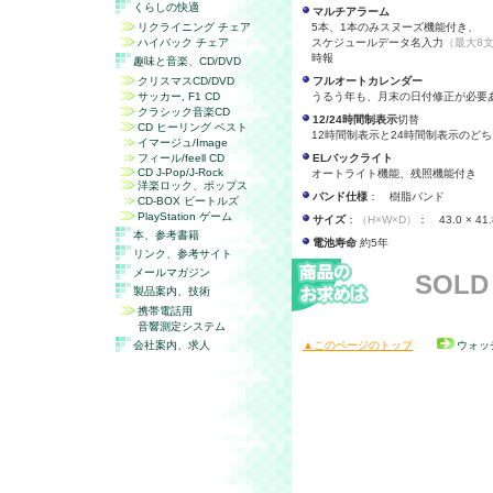
くらしの快適
マルチアラーム
リクライニング チェア
5本、1本のみスヌーズ機能付き、
ハイバック チェア
スケジュールデータ名入力
（最大8
時報
趣味と音楽、
CD/DVD
クリスマスCD/DVD
フルオートカレンダー
サッカー, F1 CD
うるう年も、月末の日付修正が必要
クラシック音楽CD
12/24時間制表示
切替
CD ヒーリング ベスト
12時間制表示と24時間制表示のど
イマージュ/Image
フィール/feell CD
ELバックライト
CD J-Pop/J-Rock
オートライト機能、残照機能付き
洋楽ロック、ポップス
バンド仕様
： 樹脂バンド
CD-BOX ビートルズ
PlayStation ゲーム
サイズ
：
（H×W×D）
： 43.0 × 41.
本、参考書籍
電池寿命
約5年
リンク、参考サイト
メールマガジン
SOLD
製品案内、技術
携帯電話用
音響測定システム
会社案内、求人
▲このページのトップ
ウォッ