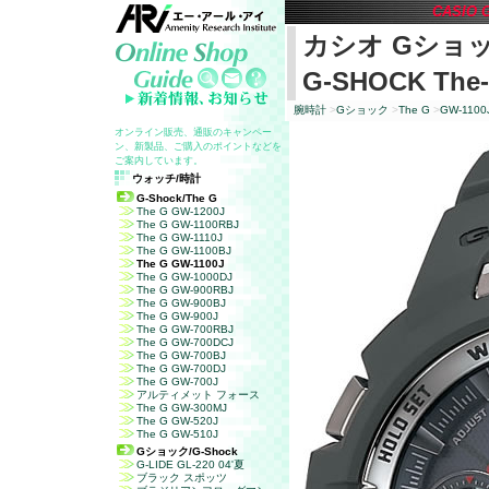
CASIO 
カシオ
G
ショ
G-SHOCK The-
腕時計
>
G
ショック
>
The G
>
GW-1100
オンライン販売、通販のキャンペー
ン、新製品、ご購入のポイントなどを
ご案内しています。
ウォッチ/時計
G-Shock/The G
The G GW-1200J
The G GW-1100RBJ
The G GW-1110J
The G GW-1100BJ
The G GW-1100J
The G GW-1000DJ
The G GW-900RBJ
The G GW-900BJ
The G GW-900J
The G GW-700RBJ
The G GW-700DCJ
The G GW-700BJ
The G GW-700DJ
The G GW-700J
アルティメット フォース
The G GW-300MJ
The G GW-520J
The G GW-510J
G
ショック
/G-Shock
G-LIDE GL-220 04'夏
ブラック スポッツ