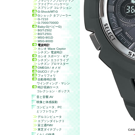
ブラジリアンフロッグマン
ファイアー パッケージ
スプリング コレクション
G-Shock/MT-G
Gショック タフソーラー
G-7210
G-7000/7000D
Baby-G(ベビーG)
BGT-2502
BGT-2501
MSG-901D
MSG-900D
電波時計
カシオ Wave Ceptor
シチズン 電波時計
カシオ スポーツ・ギア
シチズン エコドライブ
シチズン プロマスター
OMEGA / オメガ
GUCCI / グッチ
フォリフォリ
自動巻時計用
ワインディング・マシン
時計収納ケース
コレクション・ボックス
音と音響,
AV
映像と体感振動
コンピュータ、
PC
とソフトウェア
デルコンピュータ
エプソンダイレクト
富士通FMV
東芝ダイナブック
CAS
くらしの快適