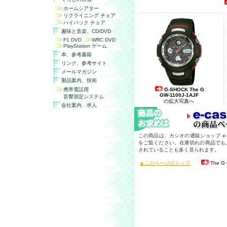
ホームシアター
リクライニング チェア
ハイバック チェア
趣味と音楽、
CD/DVD
F1 DVD
WRC DVD
PlayStation ゲーム
本、参考書籍
リンク、参考サイト
メールマガジン
製品案内、技術
携帯電話用
G-SHOCK The G
GW-1100J-1AJF
音響測定システム
の拡大写真へ
会社案内、求人
この商品は、カシオの通販ショップ e-c
をご覧ください。在庫切れの商品でも
されていることも多く見られます。
▲このページのトップ
The G